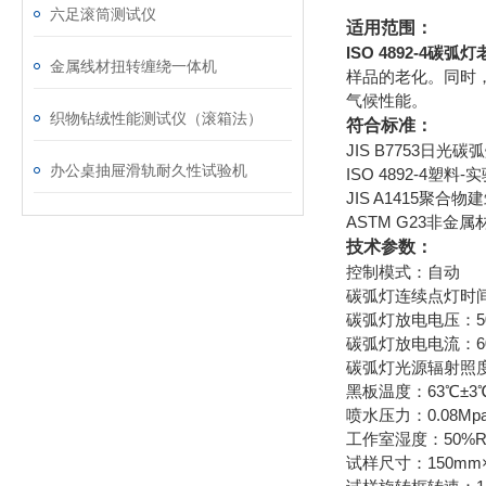
六足滚筒测试仪
适用范围：
ISO 4892-4碳
金属线材扭转缠绕一体机
样品的老化。同时
气候性能。
织物钻绒性能测试仪（滚箱法）
符合标准：
JIS B7753日
办公桌抽屉滑轨耐久性试验机
ISO 4892-4塑
JIS A1415聚
ASTM G23非
技术参数：
控制模式：自动
碳弧灯连续点灯时间
碳弧灯放电电压：50
碳弧灯放电电流：60
碳弧灯光源辐射照度
黑板温度：63℃±3℃
喷水压力：0.08Mpa
工作室湿度：50%R
试样尺寸：150mm