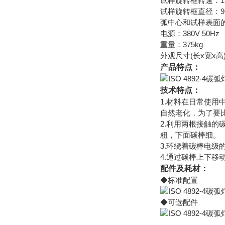
试样旋转框转速：1
试样旋转框直径：96
弧中心和试样表面的
电源：380V 50Hz
重量：375kg
外观尺寸(长x宽x高)：
产品特点：
技术特点：
1.材料在日常使
自然老化，为了要
2.利用两根接触
粗，下面碳棒细。
3.环绕着碳棒电
4.通过碳棒上下
配件及耗材：
◆标准配置
◆可选配件