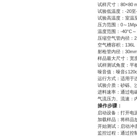
试样尺寸：80×80 m
试验低温度：-20至-
试验高温度：室温至1
压力范围：0～1Mpa
温度范围：-40°C
压缩空气管内径：25.
空气槽容积：136L
射枪管内径：30mm
样品最大尺寸：宽度≦
试样测试角度：平板
噪音值：噪音≦120
运行方式：适用于
试验介质：砂砾、沙
进料速率：通过电
气流压力、流速：
操作步骤：
‌启动设备‌：打开电
‌加载样品‌：将样
‌开始测试‌：启动
‌监控过程‌：通过