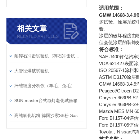
适用范围：
GMW 14668-3.
坏试验、涂层系统
相关文章
验。
涂层的破坏程度由
RELATED ARTICLES
但会使涂层的装饰
符合标准：
耐碎石冲击试验机（碎石冲击试验机）
SAE J400评
VDA 621427表
ISO 20567-
大管径爆破试验机
ASTM D3170
GMW 14668-3
纤维细度分析仪（羊毛、兔毛）
Peugeot/Cit
Chrysler 46
SUN-master台式氙灯老化试验箱 小型经济型日晒老化机
Chrysler 46
Mazda MES 
高纯氧化铝粉 德国沙索SB粉 Sasol进口SB粉
Ford BI 157
Ford BI 157
Toyota，Nis
技术参数：