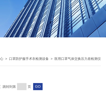
心
>
口罩防护服手术衣检测设备
>
医用口罩气体交换压力差检测仪
末页 跳转到第
页