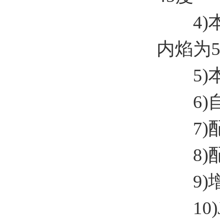
4)本生
内焰为5
5)本
6)自
7)配备
8)配
9)增
10)JI