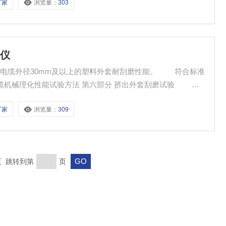
厂家
浏览量：
303
验仪
外径30mm及以上的塑料外套耐刮磨性能。 符合标准
、CQC 1103-1105-2015 外护套刮磨试验
厂家
浏览量：
309
末页 跳转到第
页