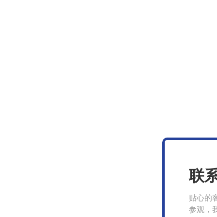
联
贴心的
参观，