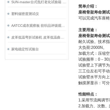
SUN-master台式氙灯老化试验箱 小型经济型日晒老化机
简单介绍：
座椅骨架寿命测试
塑料烟密度测试仪
可以完成汽车座椅
AATCC成衣观察板 纺织品评级观测板
主要用途：
座椅骨架寿命测试
皮革低温弯折试验机 皮革低温曲挠试验机
耐久试验。技术指
大负荷:2000N。
家电稳定性试验台
加载方式：压缩空
试验频率：0－3
试验臂上下调节为
三工位左右可手动
试验臂水平方向上
触摸屏显示：可分
性能特点：
1.采用节流阀调
2.加载力、次数