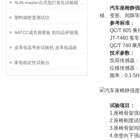
SUN-master台式氙灯老化试验箱 小型经济型日晒老化机
汽车座椅静强
移、变形、间隙等
塑料烟密度测试仪
参考标准：
QC/T 805 
AATCC成衣观察板 纺织品评级观测板
JT-T460 
QC∕T 740 
皮革低温弯折试验机 皮革低温曲挠试验机
技术参数：
负荷传感器：100
家电稳定性试验台
位移传感器：50-
频率：0.1-5H
试验项目：
1.座椅骨架强
2.座椅刚度试
3.座椅骨架间
4.坐垫向下强