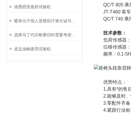
QC/T 805
德墨西亚曲折试验机
JT-T460 
QC∕T 740 
暖体出汗假人是模拟汗液分泌与体温调节的关键工具
技术参数：
选择马丁代尔耐磨仪时需要考虑的技术要素
负荷传感器：100
位移传感器：50-
皮边油耐疲劳试验机
频率：0.1-5H
优势特点：
1.具有*的
2.能够及时
3.零配件齐
4.紧跟行业