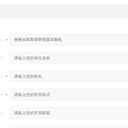
：
：
：
：
：