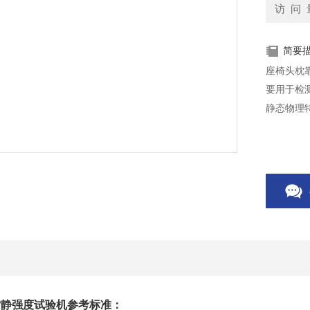
访 问 
简要
座椅头枕
要用于检
静态物理
背静强度试验机
参考标准：