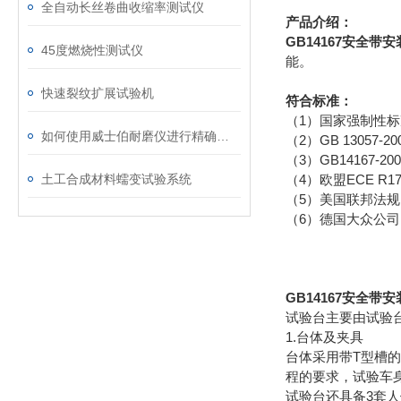
全自动长丝卷曲收缩率测试仪
产品介绍：
GB14167安全带
45度燃烧性测试仪
能。
快速裂纹扩展试验机
符合标准：
（1）国家强制性标准
如何使用威士伯耐磨仪进行精确的磨损测试？
（2）GB 13057
（3）GB14167
土工合成材料蠕变试验系统
（4）欧盟ECE R17
（5）美国联邦法规F
（6）德国大众公
GB14167安全
试验台主要由试验
1.台体及夹具
台体采用带T型槽
程的要求，试验车
试验台还具备3套