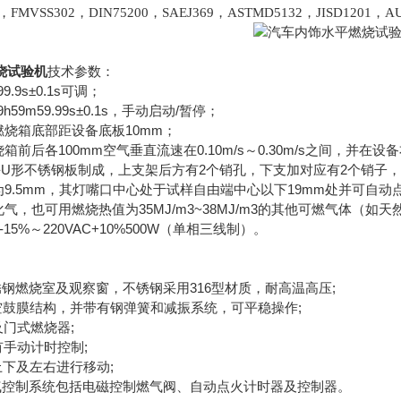
5，FMVSS302，DIN75200，SAEJ369，ASTMD5132，JISD1201，A
烧试验机
技术参数：
.9s±0.1s可调；
h59m59.99s±0.1s，手动启动/暂停；
烧箱底部距设备底板10mm；
箱前后各100mm空气垂直流速在0.10m/s～0.30m/s之间，并
U形不锈钢板制成，上支架后方有2个销孔，下支加对应有2个销子，并
9.5mm，其灯嘴口中心处于试样自由端中心以下19mm处并可自动
气，也可用燃烧热值为35MJ/m3~38MJ/m3的其他可燃气体（如
-15%～220VAC+10%500W（单相三线制）。
钢燃烧室及观察窗，不锈钢采用316型材质，耐高温高压;
鼓膜结构，并带有钢弹簧和减振系统，可平稳操作;
门式燃烧器;
手动计时控制;
下及左右进行移动;
控制系统包括电磁控制燃气阀、自动点火计时器及控制器。