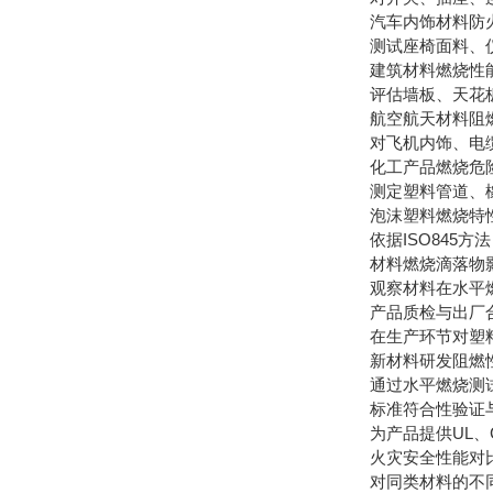
汽车内饰材料防
测试座椅面料、仪
建筑材料燃烧性
评估墙板、天花板
航空航天材料阻
对飞机内饰、电缆等
化工产品燃烧危
测定塑料管道、橡
泡沫塑料燃烧特
依据ISO845方
材料燃烧滴落物
观察材料在水平燃
产品质检与出厂
在生产环节对塑料
新材料研发阻燃
通过水平燃烧测试
标准符合性验证
为产品提供UL、
火灾安全性能对
对同类材料的不同