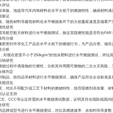
火评估
表板、地毯等汽车内饰材料在水平火焰下的燃烧特性，确保材料满足FM
能验证
、隔热材料等建筑材料在水平燃烧条件下的火焰蔓延速度及烟雾产
燃性研究
航空航天材料进行水平燃烧测试，验证其阻燃性能是否符合FAR Pa
险性分级
胶密封件等化工产品在水平火焰下的燃烧行为，为产品分类、储存
性分析
法，对视在密度不小于250kg/m³的泡沫塑料进行水平燃烧测试，评
影响研究
烧过程中滴落物的引燃性，分析其对周围可燃物的二次火灾风险，
合格判定
制品、纺织品等材料进行水平燃烧测试，确保产品符合企业标准及
性能优化
，对比不同配方或工艺下材料的燃烧特性，指导阻燃剂添加量、材
与认证支持
CE、CCC等认证所需的水平燃烧测试数据，证明其符合国际或国内
比研究
品牌或型号进行水平燃烧测试，对比其燃烧速率、余焰时间等参数