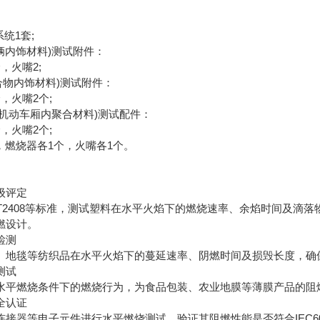
统1套;
(车辆内饰材料)测试附件：
，火嘴2;
(聚合物内饰材料)测试附件：
，火嘴2个;
32(机动车厢内聚合材料)测试配件：
，火嘴2个;
，燃烧器各1个，火嘴各1个。
级评定
/T2408等标准，测试塑料在水平火焰下的燃烧速率、余焰时间及滴落
燃设计。
检测
地毯等纺织品在水平火焰下的蔓延速率、阴燃时间及损毁长度，确
测试
平燃烧条件下的燃烧行为，为食品包装、农业地膜等薄膜产品的阻
全认证
器等电子元件进行水平燃烧测试，验证其阻燃性能是否符合IEC606