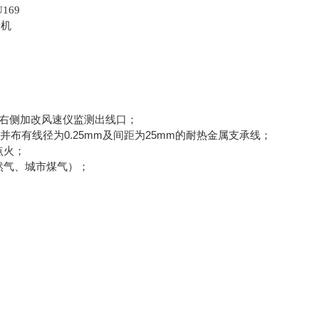
U169
在设备右侧加改风速仪监测出线口；
布有线径为0.25mm及间距为25mm的耐热金属支承线；
点火；
天然气、城市煤气）；