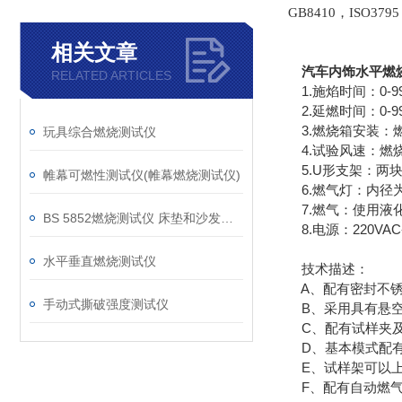
GB8410，ISO379
相关文章
汽车内饰水平燃
RELATED ARTICLES
1.施焰时间：0-999
2.延燃时间：0-99
3.燃烧箱安装：燃
玩具综合燃烧测试仪
4.试验风速：燃烧
5.U形支架：两块
帷幕可燃性测试仪(帷幕燃烧测试仪)
6.燃气灯：内径为
7.燃气：使用液化
BS 5852燃烧测试仪 床垫和沙发抗引燃特性测试仪
8.电源：220VAC
水平垂直燃烧测试仪
技术描述：
A、配有密封不锈
手动式撕破强度测试仪
B、采用具有悬空
C、配有试样夹及
D、基本模式配有
E、试样架可以上
F、配有自动燃气