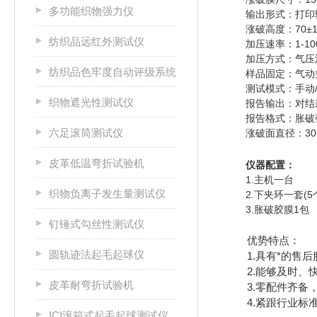
多功能织物强力仪
输出形式：打印
涨破高度：70±
纺织品远红外测试仪
加压速率：1-100
加压方式：气压
纺织品色牢度自动评级系统
样品固定：气动
测试模式：手动/
织物遮光性测试仪
报告输出：对结
报告格式：胀破
六足滚筒测试仪
涨破面直径：30mm;
皮革低温弯折试验机
仪器配置：
1.主机一台
织物负离子发生量测试仪
2.下夹环一套(5
3.胀破胶膜1包
钉锤式勾丝性测试仪
优势特点：
圆轨迹法起毛起球仪
1.具有*的售后
2.能够及时、快
皮革耐弯折试验机
3.零配件齐备，
4.紧跟行业标准
ICI滚箱式起毛起球测试仪