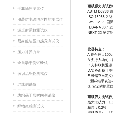
顶破强力测试仪
手套隔热测试仪
ASTM D3786
ISO 13938-
服装防电磁辐射性能测试仪
IWS TM 29 
EDANA 80.
逆反射系数测试仪
NEXT 22 测定
紧身服装压力感觉测试仪
仪器特点：
压力袜弹力袜
A.符合最大100c
B.夹持力均匀，
全自动干洗试验机
C.支持联机通讯
D.实验面积可更
纺织品织物测试仪
E.可储存自定义标
F.测试结果表达丰
纱线测试仪
G. 安全防护罩自
纺织品干燥时间测试仪
顶破强力测试仪
最大涨破力：1.5
织物凉感测试仪
精度：0.2%
涨破膜尺寸：155