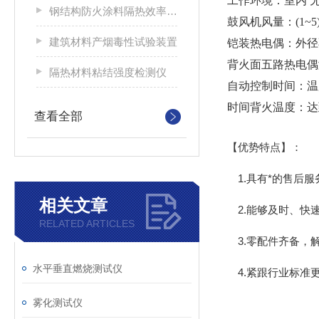
工作环境：
室内 
钢结构防火涂料隔热效率及耐火极限试验炉
鼓风机风量：
(1~
建筑材料产烟毒性试验装置
铠装热电偶：
外径
背火面五路热电偶
隔热材料粘结强度检测仪
自动控制时间：
温
时间背火温度：
达
查看全部
【优势特点】：
1.具有*的售后服
相关文章
2.能够及时、快
RELATED ARTICLES
3.零配件齐备，
水平垂直燃烧测试仪
4.紧跟行业标准
雾化测试仪