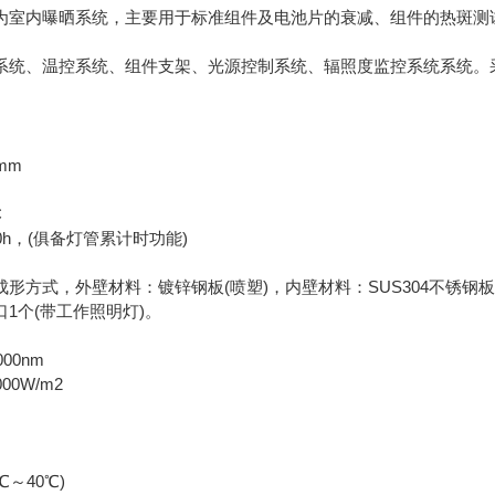
为室内曝晒系统，主要用于标准组件及电池片的衰减、组件的热斑测
系统、温控系统、组件支架、光源控制系统、辐照度监控系统系统。采用氙
mm
C
0h，(俱备灯管累计时功能)
成形方式，外壁材料：镀锌钢板(喷塑)，内壁材料：SUS304不锈
1个(带工作照明灯)。
00nm
0W/m2
℃～40℃)