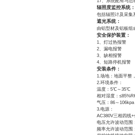
17、系统配有与
辐照度监控系统
包括辐照计及采集
遮光系统：
由铝型材及铝板组
安全保护装置：
1、灯过热报警
2、漏电报警
3、缺相报警
4、短路停机报警
安装条件：
1.场地：地面平
2.环境条件：
温度：5℃～35℃
相对湿度：≤85%R
气压：86～106kpa
3.电源：
AC380V三相四线
电压允许波动范围：AC
频率允许波动范围：(1