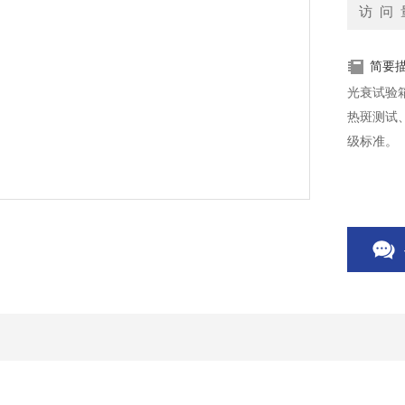
访 问 
简要
光衰试验
热斑测试
级标准。