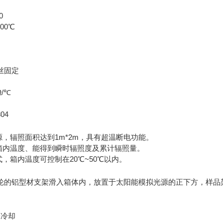
0
00℃
丝固定
Ω/℃
04
源，辐照面积达到1m*2m，具有超温断电功能。
、箱内温度、能得到瞬时辐照度及累计辐照量。
式，箱内温度可控制在20℃~50℃以内。
：
轮的铝型材支架滑入箱体内，放置于太阳能模拟光源的正下方，样品架承
冷冷却