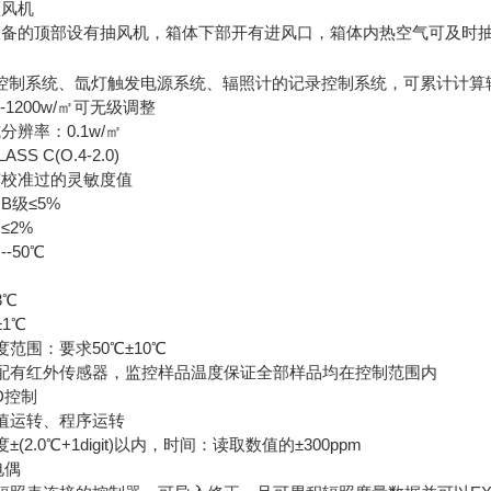
频风机
设备的顶部设有抽风机，箱体下部开有进风口，箱体内热空气可及时
控制系统、氙灯触发电源系统、辐照计的记录控制系统，可累计计算
-1200w/㎡可无级调整
辨率：0.1w/㎡
S C(O.4-2.0)
有校准过的灵敏度值
B级≤5%
≤2%
-50℃
℃
3℃
1℃
范围：要求50℃±10℃
：配有红外传感器，监控样品温度保证全部样品均在控制范围内
D控制
定值运转、程序运转
(2.0℃+1digit)以内，时间：读取数值的±300ppm
电偶