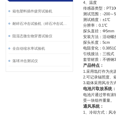
4、温度
传感器类型：PT10
箱包塑料插件疲劳试验机
测试范围：-200～5
测试精度：±1℃
耐碎石冲击试验机（碎石冲击试验机）
分辨率：0.1℃
探头直径：Φ5mm
阻湿态微生物穿透试验仪
安装方法：活动螺
探头长度：5cm
电阻变化：0.3851
全自动缩水率试验机
引线接法：三线式
套管材质：不锈钢3
落球冲击测试仪
产品特点：
1.采用氙灯作为光
2.可记录辐照度
3.箱体采用风冷方
电池片取放系统
电池片通过带有滚
受一块组件重量。
通风系统：
1、冷却方式：风