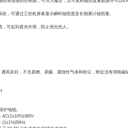
总辐照表连接的控制器，可导入修正，且可累积辐照度量数据并可以EX
：
系统，可通过工控机屏幕显示瞬时辐照度及长期累计辐照量。
成，可起到遮光作用，防止强光伤人。
整，通风良好，不含易燃、易爆、腐蚀性气体和粉尘，附近没有强电磁
H
+保护地线;
(1±10%)380V
±1%)50Hz