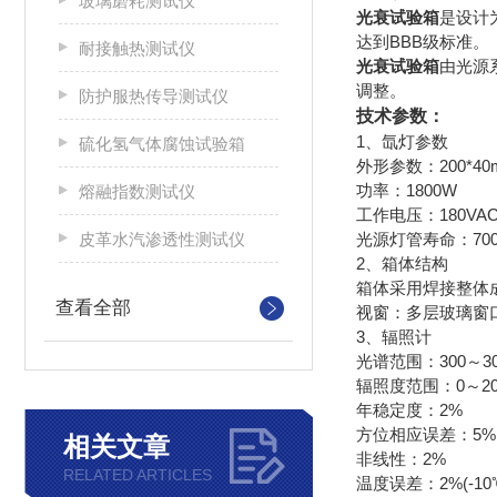
玻璃磨耗测试仪
光衰试验箱
是设计
达到BBB级标准。
耐接触热测试仪
光衰试验箱
由光源
调整。
防护服热传导测试仪
技术参数：
1、氙灯参数
硫化氢气体腐蚀试验箱
外形参数：200*40
功率：1800W
熔融指数测试仪
工作电压：180VA
皮革水汽渗透性测试仪
光源灯管寿命：70
2、箱体结构
箱体采用焊接整体
查看全部
视窗：多层玻璃窗口
3、辐照计
光谱范围：300～30
辐照度范围：0～200
年稳定度：2%
方位相应误差：5%
相关文章
非线性：2%
RELATED ARTICLES
温度误差：2%(-10