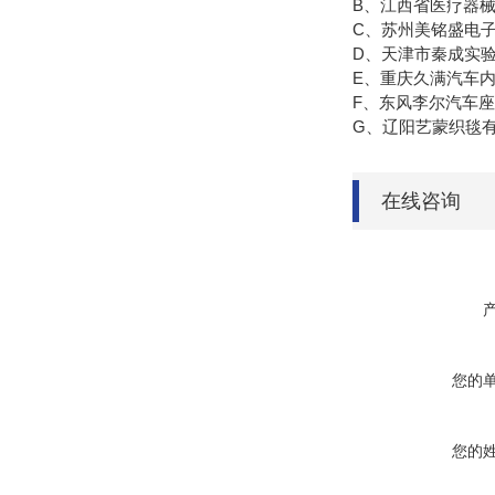
B、江西省医疗器
C、苏州美铭盛电
D、天津市秦成实
E、重庆久满汽车
F、东风李尔汽车
G、辽阳艺蒙织毯
在线咨询
您的
您的