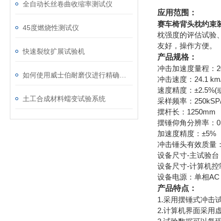
全自动长丝卷曲收缩率测试仪
应用范围：
赛车椅背头枕约束
45度燃烧性测试仪
枕强度的评估试验
友好，操作方便。
快速裂纹扩展试验机
产品规格：
冲击加速度量程：20
如何使用威士伯耐磨仪进行精确的磨损测试？
冲击速度：24.1 km
速度精度：±2.5%(或±
土工合成材料蠕变试验系统
采样频率：250kSP/
摆杆长：1250mm
摆锤仰角分辨率：0
加速度精度：±5%
冲击锤头有效质量：6.
设备尺寸-主试验台：(3
设备尺寸-计算机控制台
设备电源：单相AC 2
产品特点：
1.采用摆锤式冲击
2.计算机界面采用