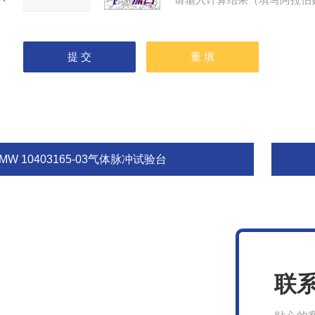
MW 10403165‑03气体脉冲试验台
联