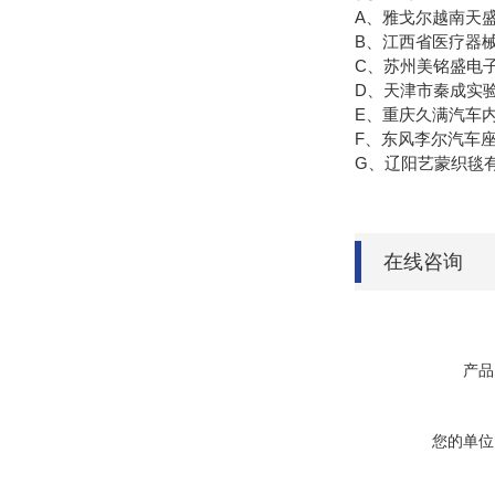
A、雅戈尔越南天
B、江西省医疗器
C、苏州美铭盛电
D、天津市秦成实
E、重庆久满汽车
F、东风李尔汽车
G、辽阳艺蒙织毯
在线咨询
产品
您的单位