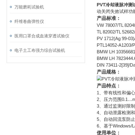
PVT冷却液脉冲测
万能磨耗试验机
动关闭失效试样功
产品标准：
纤维卷曲弹性仪
VW 78007/TL 
TL 82002/TL 
医用口罩合成血液穿透试验仪
PV 1712(Ag 
PTL14052-A1
电子土工布强力综合试验机
BMW LH 10356
BMW LH 78234
DIN 73411-2[3
产品规格：
产品特点：
1、带有线性和偏
2、压力范围0.1…ma
3、通过监测好限
4、自动泄露检测和
5、自动回流泵防
6、基于Windows
使用单位：