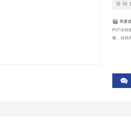
访 问 
简要
PVT冷
验，自动