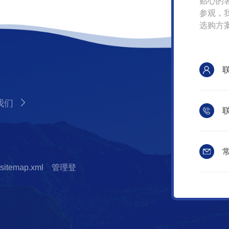
贴心的
参观，
选购方
我们
联
常
sitemap.xml
管理登