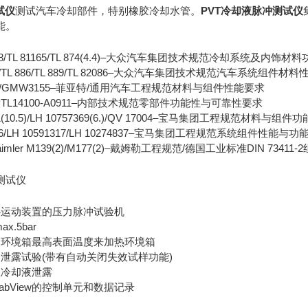
试仪
测试汽车冷却部件，特别橡胶冷却水管。
PVT冷却液脉冲测试仪
能。
82048/TL 81165/TL 874(4.4)–大众汽车集团技术规范冷却系统及内饰
52682/TL 886/TL 889/TL 82086–大众汽车集团技术规范汽车系统组
99-03)/GMW3155–菲亚特/通用汽车工程规范材料与组件性能要求
203/PTL14100-A0911–内部技术规范零部件功能性与可靠性要求
681(10.5)/LH 10757369(6.)/QV 17004–宝马集团工程规范材料
44.6/LH 10591317/LH 10274837–宝马集团工程规范系统组件性能
9]/Daimler M139(2)/M177(2)–戴姆勒工程规范/德国工业标准DIN 7
心运动装置的压力脉冲试验机
x.5bar
制环境箱最高表面温度来加热环境箱
泄露试验(带有自动关闭失效试样功能)
止冷却液泄露
/LabView的控制单元和数据记录