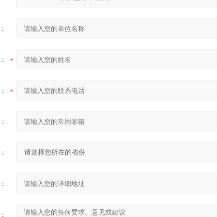
：
：
：
：
：
：
：