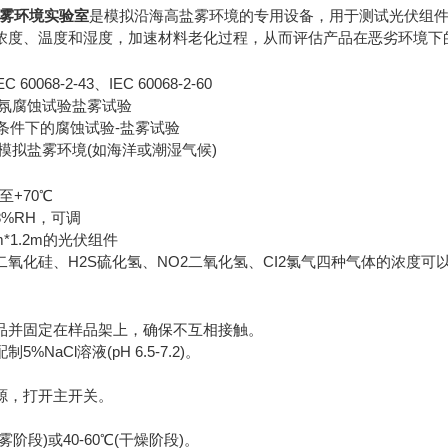
拟盐雾环境实验室
是模拟沿海高盐雾环境的专用设备，用于测试光伏组
浓度、温度和湿度，加速材料老化过程，从而评估产品在恶劣环境下
EC 60068-2-43、IEC 60068-2-60
人造气氛腐蚀试验盐雾试验
气候条件下的腐蚀试验-盐雾试验
验室模拟盐雾环境(如海洋或潮湿气候)
至+70℃
98%RH，可调
m*1.2m的光伏组件
O2二氧化硅、H2S硫化氢、NO2二氧化氢、CI2氯气四种气体的浓度
样品并固定在样品架上，确保不互相接触。
5%NaCl溶液(pH 6.5-7.2)。
电源，打开主开关。
雾阶段)或40-60℃(干燥阶段)。