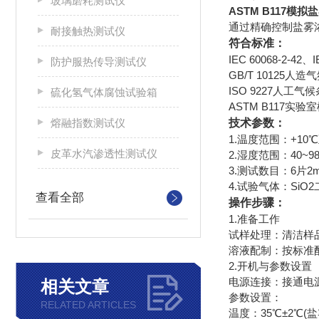
玻璃磨耗测试仪
ASTM B117模
通过精确控制盐雾
耐接触热测试仪
符合标准：
IEC 60068-2-42、I
防护服热传导测试仪
GB/T 10125
ISO 9227人工
硫化氢气体腐蚀试验箱
ASTM B117实
熔融指数测试仪
技术参数：
1.温度范围：+10℃
皮革水汽渗透性测试仪
2.湿度范围：40~
3.测试数目：6片2
4.试验气体：Si
查看全部
操作步骤：
1.‌准备工作‌
‌试样处理‌：清洁
‌溶液配制‌：按标准配制
2.‌开机与参数设置‌
‌电源连接‌：接通
相关文章
‌参数设置‌：
RELATED ARTICLES
温度：35℃±2℃(盐