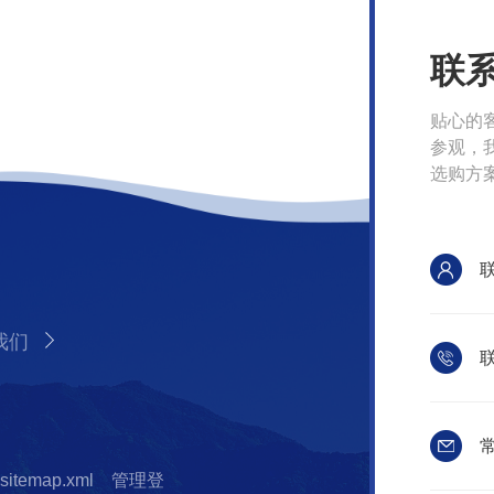
联
贴心的
参观，
选购方
我们
联
常
sitemap.xml
管理登