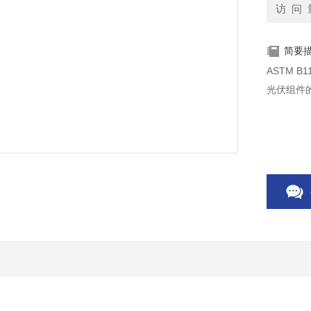
访 问 
简要
ASTM 
光伏组件