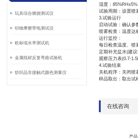
湿度：85%RH±5
试验周期：设置喷
玩具综合燃烧测试仪
3.‌试验运行‌
‌启动试验‌：确认
织物摩擦带电测试仪
‌喷雾检查‌：温度
‌运行监控‌：
欧标缩水率测试机
每日检查温度、喷
定期补充盐水(建议
金属线材反复弯曲试验机
观察压力表(0.7-1.5k
‌4.试验结束‌
‌关机程序‌：关闭
纺织品非接触式颜色测量仪
‌样品取出‌：取出
在线咨询
产品