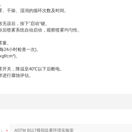
%。
雾、干燥、湿润的循环次数及时间。
参数无误后，按下"启动"键。
达标后喷雾系统自动启动，观察喷雾均匀性。
雾量。
每24小时检查一次)。
gf/cm²)。
喷雾开关，降温至40℃以下后断电。
试样进行腐蚀评估。
：