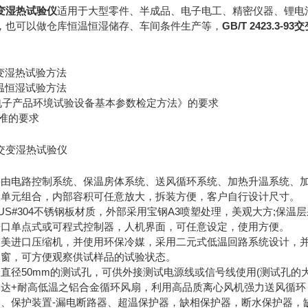
93交变湿热试验仪
适用于大型零件、半成品、电子电工、精密仪器、锂电
，也可以做仓库恒温恒湿储存、车间条件生产等，
GB/T 2423.3-
93交变湿热试验方法
93恒温恒湿试验方法
《电工电子产品环境试验设备基本参数检定方法》的要求
标准的要求
要由电路控制系统、保温房体系统、送风循环系统、加热升温系统、
板单元组合，内部容积可任意放大，拆装方便，客户自行设计尺寸。
US#304不锈钢板材质，外部采用宝钢A3喷塑处理，美观大方;保温
进口单点式或可程式控制器，人机界面，可任意设定，使用方便。
欧美进口压缩机，并使用环保冷媒，采用二元式低温回路系统设计，
察窗，可方便观察供试样品的试验状态。
直径50mm的测试孔，可供外接测试电源线或信号线使用(测试孔的
马达+耐高低温之铝合金循环风扇，利用高品质离心风机强力送风循
全、保护装置-漏电断路器、超温保护器，缺相保护器，断水保护器，