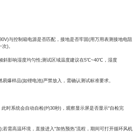
80V)与控制箱电源是否匹配，接地是否牢固(用万用表测接地电阻
一次)。
倾斜影响湿度均匀性;测试区域温度建议在5℃~40℃，湿度
;易燃易爆样品(如锂电池)严禁放入，需确认测试标准要求。
此时系统会自动自检(约30秒)，观察显示屏是否显示“自检完
);若需高温环境，直接进入“加热预热"流程，期间可打开循环风机