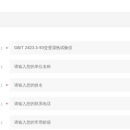
：
：
：
：
：