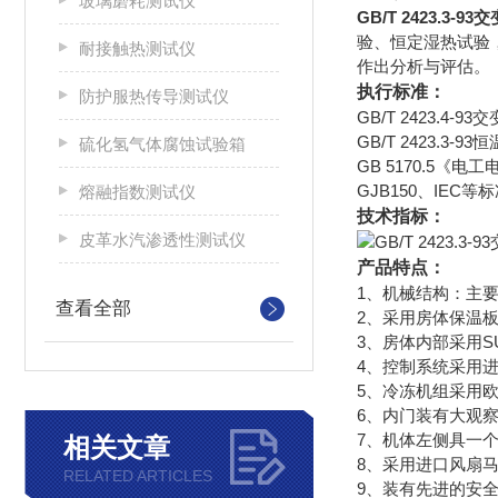
玻璃磨耗测试仪
GB/T 2423.3-
验、恒定湿热试验
耐接触热测试仪
作出分析与评估。
执行标准：
防护服热传导测试仪
GB/T 2423.4-
GB/T 2423.3-
硫化氢气体腐蚀试验箱
GB 5170.5
GJB150、IEC等
熔融指数测试仪
技术指标：
皮革水汽渗透性测试仪
产品特点：
1、机械结构：主
查看全部
2、采用房体保温
3、房体内部采用S
4、控制系统采用
5、冷冻机组采用
6、内门装有大观
7、机体左侧具一个
相关文章
8、采用进口风扇
RELATED ARTICLES
9、装有先进的安