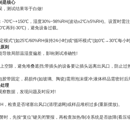
制是核心
误，测试结果等于白做!
70℃~+150℃，湿度30%~98%RH(波动±2℃/±5%RH)。设
到0℃再到-30℃)，避免设备过载。
模式"(如25℃/60%RH保持24小时)或“循环模式"(如0℃→30
金原则
能导致局部温湿度偏差，影响测试准确性!
m以上空隙，避免堆叠遮挡;带插头的设备要让插头远离出风口，防止过
电胶带固定，易损件(如玻璃、陶瓷)需用泡沫缓冲;液体样品需密封
常处理
观察数据，发现问题及时应对!
8%RH，检查是否堵塞出风口(清理滤网)或样品堆积过多(重新摆放)。
"报警时，先按“复位"键关闭警报，再检查加热/制冷系统是否故障(看