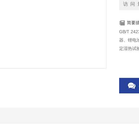
访 问 
简要
GB/T 
器、锂电
定湿热试