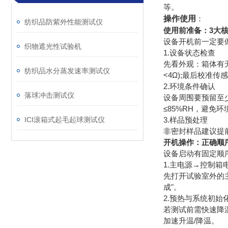
等。
操作使用
：
纺织品防紫外性能测试仪
使用前准备：3大
设备开机前一定要
织物遮光性试验机
1.设备状态检查
先看外观：箱体有无
纺织品水分蒸发速率测试仪
<4Ω);最后校准
2.环境条件确认
落球冲击测试仪
设备周围要预留至少
≤85%RH，避免
ICI滚箱式起毛起球测试仪
3.样品预处理
非密封样品建议提前
开机操作：正确顺
设备启动有固定顺
1.主电源→控制箱
先打开试验室外的主
成"。
2.预热与系统初始
若测试前需快速降温
加速升温/降温。