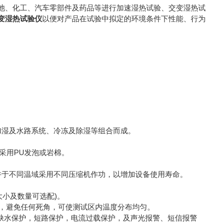
池、化工、汽车零部件及药品等进行加速湿热试验、交变湿热试
93交变湿热试验仪
以便对产品在试验中拟定的环境条件下性能、行为
加湿及水路系统、冷冻及除湿等组合而成。
层采用PU发泡或岩棉。
并于不同温域采用不同压缩机作功，以增加设备使用寿命。
大小及数量可选配)。
环，避免任何死角，可使测试区内温度分布均匀。
缺水保护，短路保护，电流过载保护，及声光报警、短信报警