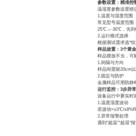
参数设置：精准控
温湿度参数设置错
1.温度与湿度范围
常见型号温度范围：-
25℃→-30℃，先
2.运行模式选择
根据测试需求选“恒定
样品放置：3个黄
样品摆放不当，可
1.间隔与方向
样品间需留20c
2.固定与防护
金属样品可用防静
运行监控：3步异
设备运行中要实时
1.温度湿度波动
若波动>±3℃/±
2.异常报警处理
遇到“超温"“超湿