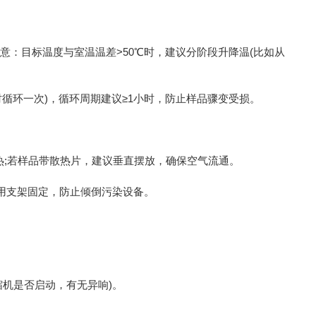
置时需注意：目标温度与室温温差>50℃时，建议分阶段升降温(比如从
℃每小时循环一次)，循环周期建议≥1小时，防止样品骤变受损。
热;若样品带散热片，建议垂直摆放，确保空气流通。
后用支架固定，防止倾倒污染设备。
压缩机是否启动，有无异响)。