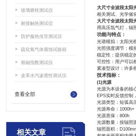
大尺寸全波段太阳
玻璃磨耗测试仪
相关测试、光学催
大尺寸全波段太阳
耐接触热测试仪
用高压氙气灯，辐照
功能与特点：
防护服热传导测试仪
光谱模拟：太阳光
光照强度调节：模
硫化氢气体腐蚀试验箱
稳定性：提供稳定
可控性：用户可以
熔融指数测试仪
紧凑型设计：许多
技术指标：
皮革水汽渗透性测试仪
(1)光源
光源为本设备的核
查看全部
EPS实时反馈控
光源类型：短弧高
光源寿命：1000h+
光源质保：800h
光源数量：按辐照
辐照面积：D100m
相关文章
有效光斑面积内最大