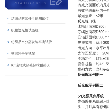
RELATED ARTICLES
有效光斑面积内最小
有效光斑面积内平均
聚光焦距：≤2米
纺织品防紫外性能测试仪
反光碗口径
①辐照面积D300m
织物遮光性试验机
②辐照面积D600m
③辐照面积D900m
纺织品水分蒸发速率测试仪
光谱范围：优于300-
出光方向：水平出
光谱匹配度：（AM1
落球冲击测试仪
不稳定性：LTI≤±2%
设备规格：约4*1.5
ICI滚箱式起毛起球测试仪
排列方式：当灯头
反光碗示例图一
反光碗示例图二
(2)光强采集系统
光强采集系统采用水
头，并且具有存储