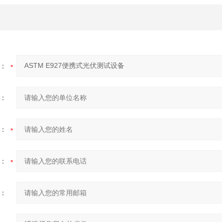
：
：
：
：
：