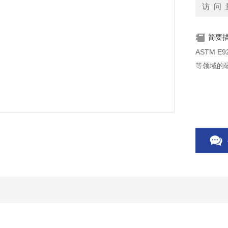
访 问 
简要
ASTM 
等领域的