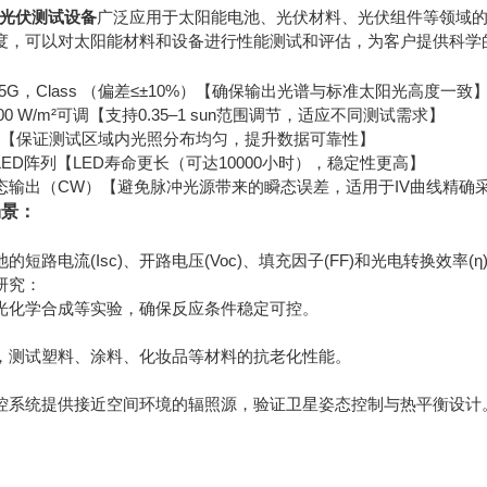
携式光伏测试设备
广泛应用于太阳能电池、光伏材料、光伏组件等领域
度，可以对太阳能材料和设备进行性能测试和评估，为客户提供科学
5G，Class （偏差≤±10%）【确保输出光谱与标准太阳光高度一致
00 W/m²可调【支持0.35–1 sun范围调节，适应不同测试需求】
2%【保证测试区域内光照分布均匀，提升数据可靠性】
ED阵列【LED寿命更长（可达10000小时），稳定性更高】
态输出（CW）【避免脉冲光源带来的瞬态误差，适用于IV曲线精确
场景：
路电流(Isc)、开路电压(Voc)、填充因子(FF)和光电转换效率(η)，满
究‌：
光化学合成等实验，确保反应条件稳定可控。
，测试塑料、涂料、化妆品等材料的抗老化性能。
控系统提供接近空间环境的辐照源，验证卫星姿态控制与热平衡设计