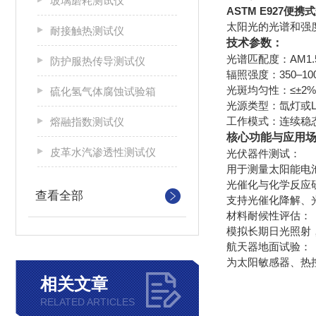
玻璃磨耗测试仪
ASTM E927便
太阳光的光谱和强
耐接触热测试仪
技术参数：
光谱匹配度：AM1.
防护服热传导测试仪
辐照强度：350–10
光斑均匀性：≤±
硫化氢气体腐蚀试验箱
光源类型：氙灯或L
工作模式：连续稳
熔融指数测试仪
核心功能与应用
皮革水汽渗透性测试仪
‌光伏器件测试‌：
用于测量太阳能电池的短
‌光催化与化学反应研
查看全部
支持光催化降解、
‌材料耐候性评估‌：
模拟长期日光照射
‌航天器地面试验‌：
为太阳敏感器、热
相关文章
RELATED ARTICLES