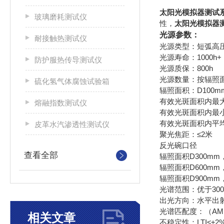
太阳光模拟器测试
玻璃磨耗测试仪
性，
太阳光模拟器
光源参数：
耐接触热测试仪
光源类型：短弧高
光源寿命：1000h+
防护服热传导测试仪
光源质保：800h
光源数量：按辐照
硫化氢气体腐蚀试验箱
辐照面积：D100m
有效光斑面积内最大
熔融指数测试仪
有效光斑面积内最小
有效光斑面积内平均
皮革水汽渗透性测试仪
聚光焦距：≤2米
反光碗口径
查看全部
辐照面积D300mm
辐照面积D600mm
辐照面积D900mm
光谱范围：优于300-
出光方向：水平出
光谱匹配度：（AM1
相关文章
不稳定性：LTI≤±2%