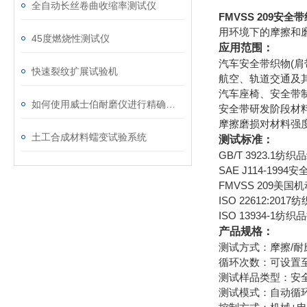
全自动长丝卷曲收缩率测试仪
FMVSS 209安
用环境下的摩擦和
45度燃烧性测试仪
应用范围：
汽车安全带织物(肩
快速裂纹扩展试验机
航空、轨道交通及
汽车座椅、安全带
如何使用威士伯耐磨仪进行精确的磨损测试？
安全带研发阶段材
摩擦磨损对材料强
土工合成材料蠕变试验系统
测试标准：
GB/T 3923.1
SAE J114-19
FMVSS 209美
ISO 22612:2
ISO 13934-
产品规格：
测试方式：摩擦/耐
循环次数：可设置至2
测试样品类型：安
测试模式：自动循