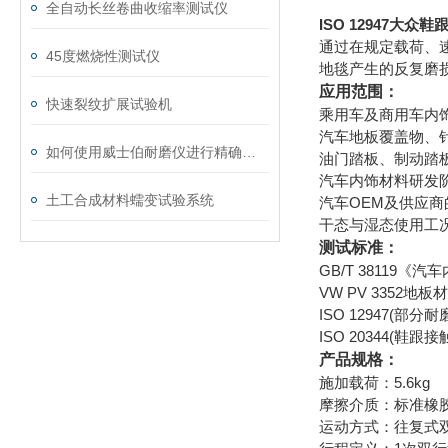
全自动长丝卷曲收缩率测试仪
ISO 12947大众
通过在规定载荷、
45度燃烧性测试仪
地毯产生的反复磨
应用范围：
快速裂纹扩展试验机
乘用车及商用车内
汽车地板覆盖物、
如何使用威士伯耐磨仪进行精确的磨损测试？
油门踏板、制动踏
汽车内饰材料研发
土工合成材料蠕变试验系统
汽车OEM及供应
干态与湿态使用工
测试标准：
GB/T 38119
VW PV 3352
ISO 12947(部
ISO 20344(鞋
产品规格：
施加载荷：5.6kg
摩擦介质：标准橡
运动方式：往复式