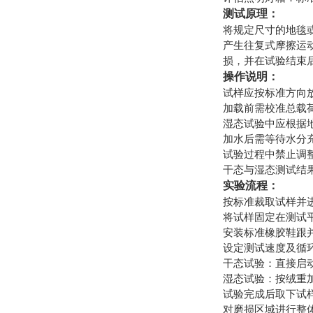
测试原理：
将规定尺寸的地毯或
产生往复式摩擦运
损，并在试验结束
操作说明：
试样应按标准方向
加载前需校准总载荷，
湿态试验中应根据
加水后需等待水分
试验过程中禁止调
干态与湿态测试结
实验流程：
按标准裁取试样并
将试样固定在测试
安装标准橡胶鞋跟
设定测试速度及循
干态试验：直接启
湿态试验：按绒重
试验完成后取下试
对磨损区域进行整