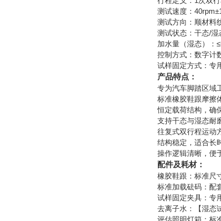
行程定义：1次双行
测试速度：40rpm±1
测试方向：顺材料
测试状态：干态/湿
加水量（湿态）：≤600
控制方式：数字计
试样固定方式：专
产品特点：
专为汽车脚踏区域
标准橡胶鞋跟摩擦
恒定载荷结构，确
支持干态与湿态耐
往复式双行程运动
结构稳定，适合长
操作逻辑清晰，便
配件及耗材：
橡胶鞋跟：标准尺
标准加载砝码：配套【
试样固定夹具：专
去离子水：【湿态
评估照明灯箱：标