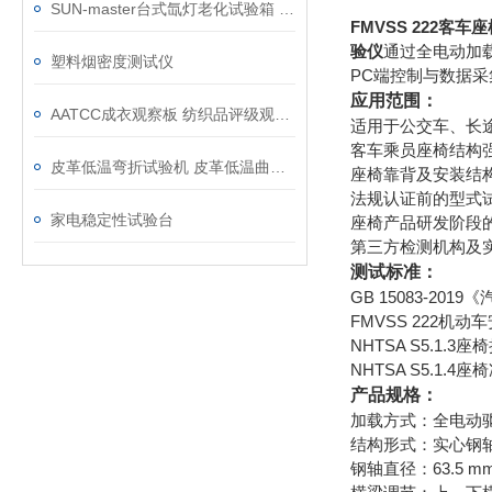
SUN-master台式氙灯老化试验箱 小型经济型日晒老化机
FMVSS 222客
验仪
通过全电动加
塑料烟密度测试仪
PC端控制与数据
应用范围：
AATCC成衣观察板 纺织品评级观测板
适用于公交车、长
客车乘员座椅结构
皮革低温弯折试验机 皮革低温曲挠试验机
座椅靠背及安装结
法规认证前的型式
家电稳定性试验台
座椅产品研发阶段
第三方检测机构及
测试标准：
GB 15083-2
FMVSS 222机动
NHTSA S5.1.
NHTSA S5.1
产品规格：
加载方式：全电动
结构形式：实心钢
钢轴直径：63.5 m