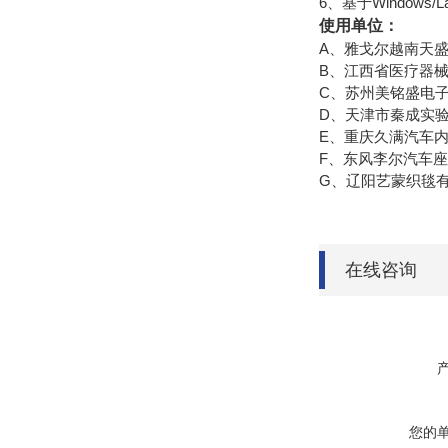
6、基于Windows
使用单位：
A、雅戈尔越南天
B、江西省医疗器
C、苏州美铭盛电
D、天津市秦成实
E、重庆久满汽车
F、东风李尔汽车
G、辽阳艺蒙织毯
在线咨询
您的