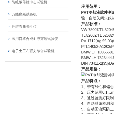
防眩板落锤冲击试验机
应用范围：
PVT冷却液脉冲测
万能磨耗试验机
验，自动关闭失效
产品标准：
纤维卷曲弹性仪
VW 78007/TL 
TL 82002/TL 
医用口罩合成血液穿透试验仪
PV 1712(Ag 
PTL14052-A12
电子土工布强力综合试验机
BMW LH 10356
BMW LH 78234
DIN 73411-2[3
产品规格：
产品特点：
1、带有线性和偏
2、压力范围0.1…ma
3、通过监测好限
4、自动泄露检测和
5、自动回流泵防