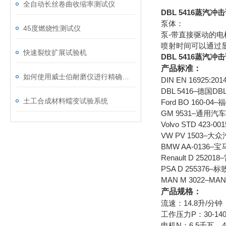
全自动长丝卷曲收缩率测试仪
DBL 5416蒸汽冲
泵体：
45度燃烧性测试仪
泵-带直接驱动的
喷射时间可以通过显
快速裂纹扩展试验机
DBL 5416蒸汽冲
产品标准：
如何使用威士伯耐磨仪进行精确的磨损测试？
DIN EN 1692
DBL 5416–德
土工合成材料蠕变试验系统
Ford BO 16
GM 9531–通
Volvo STD 4
VW PV 1503
BMW AA-013
Renault D 2
PSA D 2553
MAN M 3022
产品规格：
流速：14.8升/分钟
工作压力P：30-1
电机N：6.5千瓦，4