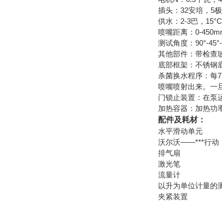
插头：32安培，5极
供水：2-3巴，15°C
喷嘴距离：0-450m
测试角度：90°-45°-3
其他部件：带检查
底部框架：不锈钢
杀菌换水程序：每7
喷嘴喷射出来。一
门锁止装置：在泵
加热容器：加热功率9
配件及耗材：
水平滑动单元
沃尔沃——***行动
排气扇
激光笔
流量计
以升为单位计量的
夹紧装置