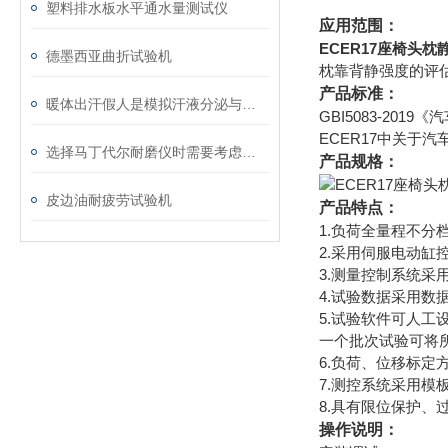
塑料排水板水平通水量测试仪
应用范围：
ECER17座椅头
德墨西亚曲折试验机
枕靠背静强度的评
产品标准：
暖体出汗假人是模拟汗液分泌与体温调节的关键工具
GBI5083-20
ECER17中关于
选择马丁代尔耐磨仪时需要考虑的技术要素
产品规格：
皮边油耐疲劳试验机
产品特点：
1.负荷全量程不分
2.采用伺服电动
3.测量控制系统
4.试验数据采用数
5.试验软件可人
一个批次试验可将所
6.负荷、位移标定
7.测控系统采用模
8.具有限位保护
操作说明：