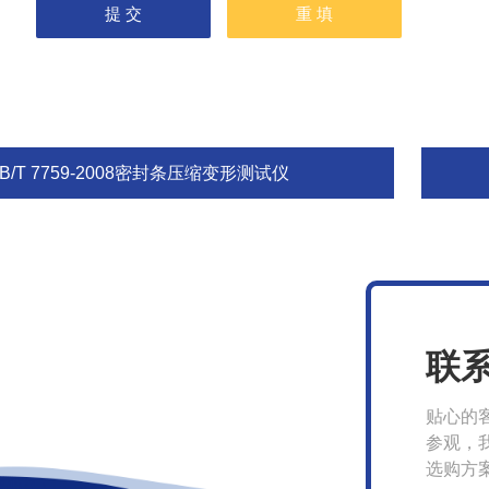
B/T 7759-2008密封条压缩变形测试仪
联
贴心的
参观，
选购方