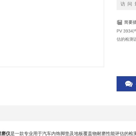
访 问 
简要
PV 39
估的检测
耐磨仪
是一款专业用于汽车内饰脚垫及地板覆盖物耐磨性能评估的检