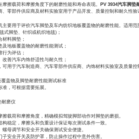
在摩擦载荷和摩擦角度下的耐磨性能和寿命表现。
PV 3934汽车脚
商、零部件供应商及材料实验室用于产品开发、质量控制和耐久性验
机主要用于评价汽车脚垫及车内纺织地板覆盖物的耐磨性能。适用范
地毯式脚垫、针织或机织地毯)；
合材料脚垫；
垫及地板覆盖物的耐磨性能测试；
擦行为评估；
、改善汽车内饰舒适性与耐久性；
，可用于汽车制造商、汽车零部件供应商、内饰材料实验室及质量控
车地板覆盖物及脚垫耐磨性能测试标准
标准，可根据需要拓展。
摩擦载荷和摩擦角度，精确模拟驾驶脚部动作对脚垫的磨损。
结构稳定，摩擦头和负重设计保证每次测试条件一致。
、螺母调节和安全开关确保测试安全便捷。
门子安全开关及防护罩，防止操作过程中意外伤害。