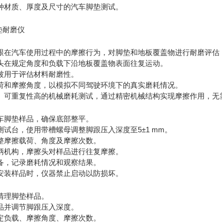
种材质、厚度及尺寸的汽车脚垫测试。
跟在汽车使用过程中的摩擦行为，对脚垫和地板覆盖物进行耐磨评估
头在规定角度和负载下沿地板覆盖物表面往复运动。
被用于评估材料耐磨性。
荷和摩擦角度，以模拟不同驾驶环境下的真实磨耗情况。
、可重复性高的机械磨耗测试，通过精密机械结构实现摩擦作用，无
车脚垫样品，确保底部整平。
试台，使用带槽螺母调整脚跟压入深度至5±1 mm。
整摩擦载荷、角度及摩擦次数。
柄机构，摩擦头对样品进行往复摩擦。
备，记录磨耗情况和观察结果。
安装样品时，仪器禁止启动以防损坏。
清理脚垫样品。
品并调节脚跟压入深度。
定负载、摩擦角度、摩擦次数。