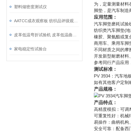
为，定量测量材料
塑料烟密度测试仪
脚垫，是汽车制造
应用范围：
AATCC成衣观察板 纺织品评级观测板
汽车脚垫磨耗试验
纺织类汽车脚垫(
皮革低温弯折试验机 皮革低温曲挠试验机
橡胶、聚氨酯或复
商用车、乘用车脚
家电稳定性试验台
不同材质之间的摩
开发新型耐磨材料
参考同行产品应用
测试标准：
PV 3934：汽
如有其他客户定制
产品规格：
产品特点：
高精度模拟：可调
可重复性好：机械
易操作：曲柄机构
安全可靠：配备西