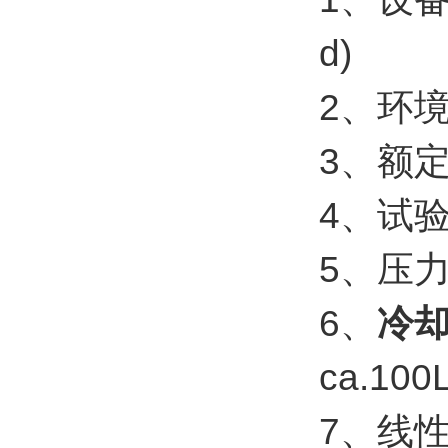
d)
2、环境箱
3、额定
4、试验介
5、压力
6、
冷
ca.100
7、线