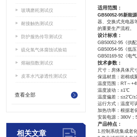
适用范围：
玻璃磨耗测试仪
GB50052-95新
器、交换式充电器
耐接触热测试仪
的重要生产流程。
设计标准：
防护服热传导测试仪
GB50052-95《
GB50054-95《
硫化氢气体腐蚀试验箱
GB50169-92
熔融指数测试仪
技术参数：
尺寸：房体具体尺
皮革水汽渗透性测试仪
保温材质：岩棉或聚
温度范围：RT～+4
温度波动：±1℃
查看全部
温度偏差：≤±2℃/
运行方式：温度可
加热功率：根据老
安装电源：380V；
产品特点：
1.控制系统集成
相关文章