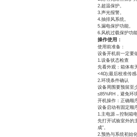
2.超温保护。
3.声光报警。
4.抽排风系统。
5.漏电保护功能。
6.风机过载保护功
操作使用：
使用前准备：
设备开机前一定要
1.设备状态检查
先看外观：箱体有无
<4Ω);最后校准
2.环境条件确认
设备周围要预留至少
≤85%RH，避免
开机操作：正确顺
设备启动有固定顺
1.主电源→控制箱
先打开试验室外的主
成"。
2.预热与系统初始