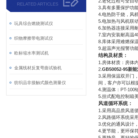
2.老化过程可全
RELATED ARTICLES
3.具有多重保护功
4.电热防干烧，
5.电加热与风机
玩具综合燃烧测试仪
6.加热器连接采用
7.室内安装耐高温
织物摩擦带电测试仪
8.库体采用难燃保
9.超温声光报警
欧标缩水率测试机
结构及材质：
1.房体材质：房
金属线材反复弯曲试验机
2.
GB50052-95
3.采用保温双开门
纺织品非接触式颜色测量仪
间，客户亦可以根
4.测温体：PT-10
5.挂式配电控制箱
风道循环系统：
1.采用高品质风道
2.风路循环系统
3.优化的通风设
4.更节能，更环保
5.更静音，更好