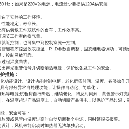
50 Hz；如果是220V的电源，电流最少要提供120A供安装
创造了安静的工作环境。
，性能稳定，寿命长。
并配有供装载工件或试件的台车，工作效率高。
可调节工作室的换气量。
即可就近控制，也可集中到控制室统一控制。
度智能程序控温仪表控温，P.I.D参数自调整，固态继电器调功，可
温，控制灵敏可靠。
全过程温度曲线。
能发出声光报警信号并切断加热电源，保护设备及工件的安全。
保护措施：
老化功能设计。设计功能控制电柜，老化所需时间、温度、各类操作开
，具有部分异常自处理功能，让操作自动化、简单化：
、电热等电源;试验房自行降温，继续老化，待总时间到，黄色警示灯
控制。在温度超过产品温度上，自动切断产品供电，以保护产品过温，
功能，安全可靠：
风机故障或风管内温度过高时自动切断整个电源，同时警报器报警。
联动设计，风机未能启动时加热器无法单独启动。