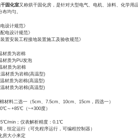
温烘干固化室
又称烘干固化房，是针对大型电气、电机、涂料、化学用
分布均匀。
供配电设计规范》
《低压配电设计规范》
2《电气装置安装工程接地装置施工及验收规范》
保温材质为岩棉
保温材质为PU发泡
保温材质为岩棉
保温材质为岩棉(高温型)
保温材质为岩棉(高温型)
保温材质为岩棉(高温型)
材料二选一（5cm、7.5cm、10cm、15cm，四选一）
0℃～+85℃（~+300度）
℃/min；仪表解析精度：0.1℃
调，恒定运行（可先程序运行，可编程控制器）
化房大小来定