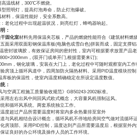
耐高温线材，300℃不燃烧。
防爆型照明灯，提高灯泡寿命，防止灯泡爆破。
保温材料，保温性能好，安全系数高。
功能：老化过程中出现超温状况，则亮红灯，蜂鸣器响起。
说明：
温烘干固化室
材料先用保温夹芯板，产品的燃烧性能符合《建筑材料燃烧
体五面采用双面彩钢保温库板(电脑色或雪白色)拼装而成，固定支撑铝
高温密封玻璃胶，有效保证房间的密封性，室内可根据要求放置产品
00×2000mm，(双开门或单开门,根据需要来订);
×600mm，钢化玻璃，安装在大门上，老化过程中可随时观察室内工作
试验房顶上循环风道中，四周加防火隔热材料。采用PID温度模块控
温库板的保温性，使室内温度精确稳定在所设定温度数值。
系统：
与空调工程施工质量验收规范》GB50243-2002标准。
统采用左右出风中间回风式欧式概念，大容量风机强制运风。
系统和循环风系统。两套系统独立工作。
内温度超过产品所需要温度时将室内多余热量排至室外
风道与风机相结合设计概念，循环风机不停地给房间空气做对流循环运
老化房顶部。采用PID控制，温度达到产品所需要温度后，根据室外
的保证良好的办公环境及操作人员的工作环境。