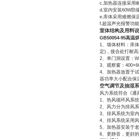
c.加热器连接采用
d.室内安装60W
e.库体采用难燃
f.超温声光报警
室体结构及用料
GB50054-95高
1、墙体材料：库
定)，接合处打耐
2、单门洞设置：W8
3、观察窗：400
4、加热器放置于
器功率大小配合保
空气调节及抽湿
风力系统符合《通风
1、热风循环风系
2、风力分为排风
3、排风系统为室
4、排风系统采用
5、加热器安装于
6、更静音，更好