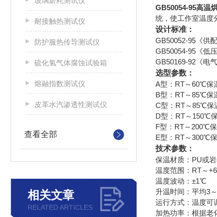
玻璃磨耗测试仪
GB50054-95高
统，使工作室温度
耐接触热测试仪
设计标准：
GB50052-95《
防护服热传导测试仪
GB50054-95
GB50169-9
硫化氢气体腐蚀试验箱
选型参数：
熔融指数测试仪
A型：RT～60℃
B型：RT～85℃
皮革水汽渗透性测试仪
C型：RT～85℃
D型：RT～150℃
F型：RT～200℃
查看全部
E型：RT～300℃
技术参数：
保温材质：PU或岩棉
温度范围：RT～+6
温度波动：±1℃
升温时间：平均3～5
相关文章
运行方式：温度可
RELATED ARTICLES
加热功率：根据老