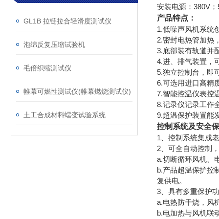
安装电源：380V；
产品特点：
GL1B 拉链拉合轻滑度测试仪
1.低噪声风机系统
2.密封电热管加热
泡绵反复压缩试验机
3.底部装有轨道
4.进、排气装置，
毛倍织缩测试仪
5.独立控制台，
6.可选用进口高精
帷幕可燃性测试仪(帷幕燃烧测试仪)
7.智能控温仪表控
8.记录仪记录工作
土工合成材料蠕变试验系统
9.超温保护装置
控制系统及安全
1、控制系统集成
2、可全自动控制
a.切断循环风机
b.产品超温保护
复供电。
3、具有多重保护
a.电热防干烧，
b.电加热与风机