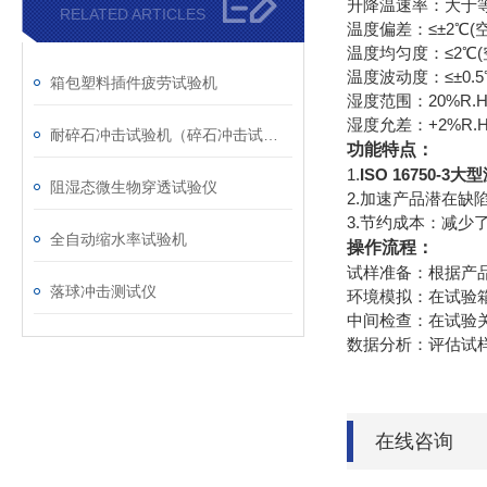
升降温速率：大于等于
RELATED ARTICLES
温度偏差：≤±2℃(
温度均匀度：≤2℃
温度波动度：≤±0.
箱包塑料插件疲劳试验机
湿度范围：20%R.H.
湿度允差：+2%R.H.～-
耐碎石冲击试验机（碎石冲击试验机）
功能特点：
1.‌
ISO 16750-3
阻湿态微生物穿透试验仪
‌2.加速产品潜在
‌3.节约成本‌：
全自动缩水率试验机
操作流程‌：
‌试样准备‌：根据
落球冲击测试仪
‌环境模拟‌：在试验
‌中间检查‌：在试
‌数据分析‌：评估
在线咨询