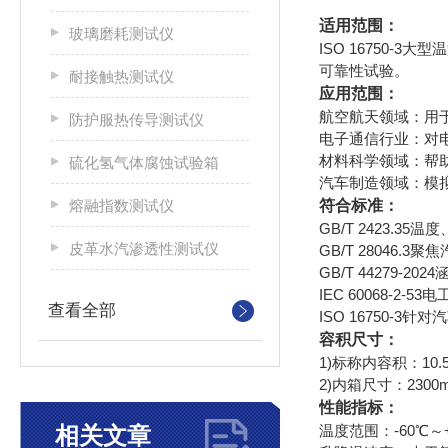
适用范围：
玻璃磨耗测试仪
ISO 16750-3‌
可靠性试验。
耐接触热测试仪
应用范围：
‌航空航天领域‌：
防护服热传导测试仪
‌电子通信行业‌：
‌材料科学领域‌
硫化氢气体腐蚀试验箱
‌汽车制造领域‌：
熔融指数测试仪
符合标准：
GB/T 2423.
皮革水汽渗透性测试仪
‌GB/T 2804
‌GB/T 44279
‌IEC 60068
查看全部
‌ISO 16750
容积尺寸：
1)标称内容积：10.5
2)内箱尺寸：2300mm
性能指标：
相关文章
温度范围：-60℃～+