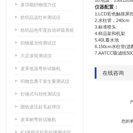
10.电源：230/120V
多功能织物强力仪
仪器配置：
1.LCD彩色触摸屏
纺织品远红外测试仪
2.水柱管，240cm
3.标准喷头
纺织品色牢度自动评级系统
4.样品架和机架
5.40L蓄水池
织物遮光性测试仪
6.150cm水柱管(选
7.AATCC吸滤纸500
六足滚筒测试仪
皮革低温弯折试验机
在线咨询
织物负离子发生量测试仪
钉锤式勾丝性测试仪
圆轨迹法起毛起球仪
皮革耐弯折试验机
您的
ICI滚箱式起毛起球测试仪