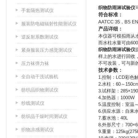
织物防雨淋试验仪
手套隔热测试仪
符合标准：
AATCC 35，BS EN 
服装防电磁辐射性能测试仪
产品详细：
本仪器可模拟雨从
逆反射系数测试仪
而水柱水量可由600m
织物防雨淋试验仪
紧身服装压力感觉测试仪
样上的水进行回收
不可改装，可与新
压力袜弹力袜
技术参数：
全自动干洗试验机
1.控制：LCD彩色
2.水柱：60～150cm
纺织品织物测试仪
3.试样架：285×19
4.加热器：1000W
纱线测试仪
5.温度控制：室温～4
6.供应水源：自来
纺织品干燥时间测试仪
7.蓄水池：40L
8.外形尺寸：700×6
织物凉感测试仪
9.重量：125kg(275l