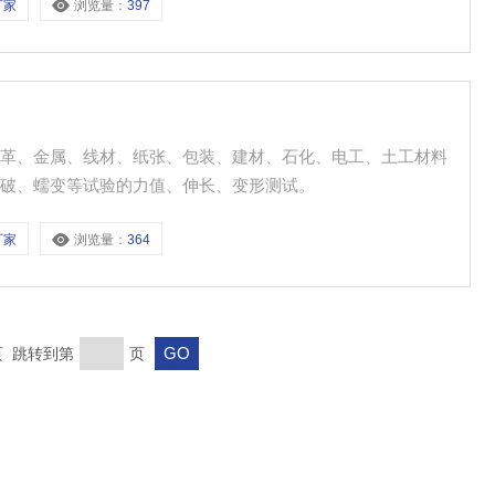
厂家
浏览量：
397
皮革、金属、线材、纸张、包装、建材、石化、电工、土工材料
顶破、蠕变等试验的力值、伸长、变形测试。
厂家
浏览量：
364
末页 跳转到第
页