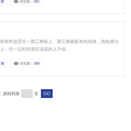
厂家
浏览量：
381
手掌材料放置在一聚乙烯板上，聚乙烯板配有热电偶，热电偶与
品上，经一定时间测定温度的上升值。
厂家
浏览量：
389
末页 跳转到第
页