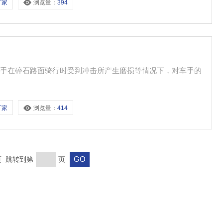
厂家
浏览量：
394
车手在碎石路面骑行时受到冲击所产生磨损等情况下，对车手的
厂家
浏览量：
414
末页 跳转到第
页