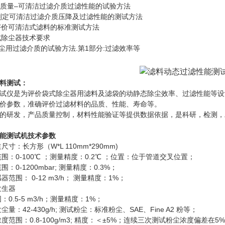
空气质量–可清洁过滤介质过滤性能的试验方法
0 判定可清洁过滤介质压降及过滤性能的测试方法
6 评价可清洁式滤料的标准测试方法
袋式除尘器技术要求
1 集尘用过滤介质的试验方法.第1部分:过滤效率等
料测试：
仪是为评价袋式除尘器用滤料及滤袋的动静态除尘效率、过滤性能等设
价参数，准确评价过滤材料的品质、性能、寿命等。
研发，产品质量控制，材料性能验证等提供数据依据，是科研，检测，
能测试机
技术参数
寸：长方形（W*L 110mm*290mm)
围：0-100℃ ；测量精度：0.2℃ ；位置：位于管道交叉位置；
：0-1200mbar; 测量精度：0.3%；
范围： 0-12 m3/h； 测量精度：1%；
发生器
：0.5-5 m3/h；测量精度：1%；
量：42-430g/h; 测试粉尘：标准粉尘、SAE、Fine A2 粉等；
度范围：0.8-100g/m3; 精度：＜±5%；连续三次测试粉尘浓度偏差在5