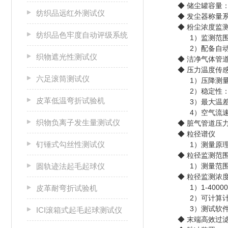
◆ 储尘罐容量
纺织品远红外测试仪
◆ 发尘器称量系统
◆ 粉尘浓度监
纺织品色牢度自动评级系统
1）监测范围
2）配备自
织物遮光性测试仪
◆ 洁净气体管道流
◆ 压力温度传
六足滚筒测试仪
1）压降测量
2）稳定性：0
皮革低温弯折试验机
3）最大温差范
4）空气流速
织物负离子发生量测试仪
◆ 脏气管道压力
◆ 粒径谱仪
钉锤式勾丝性测试仪
1）测量原
◆ 粒径监测范
圆轨迹法起毛起球仪
1）测量范围：
◆ 粒径监测浓
1）1-400
皮革耐弯折试验机
2）可计算
3）测试软
ICI滚箱式起毛起球测试仪
◆ 末端高效过滤