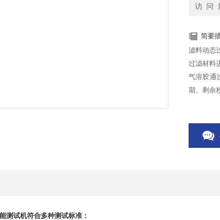
访 问 
简要
滤料动态
过滤材料
气溶胶通
期、剩余
际使用过
能测试机
符合多种测试标准：