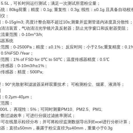
：5.5L，可长时间运行测试；满足一次测试所需粉尘量；
：80kg荷重；精度：0.1g; 重复性：0.3g; 线性：±0.1g 且具备自动
测仪：
：0-15g/m3; 亮度计整合期不超过10s;测量并监测管道内浓度及分散性
动清洁装置，气动清洁光学镜片及反射器；防止光学窗口和反射器受阻；
量范围：0-10m^3/h;
感器系统
范围：0-2500Pa；精度：±0.1%； 反应时间：小于2.5s;重复精度：0.1
.5%FSD /Year；
围：1% of FSD for 0℃ to 50℃；温度传感器精度：0.5℃
传感器：0-10m3/h±1%；
传感器：精度：500Pa;
理：90°光散射和滤波器采样双重技术； 可检测粉尘、烟雾、液滴等；
围
0.2μm-40μm；
度范围：
0000/L； 再现性：5%；可同时测量PM10、PM2.5、PM1;
计数过滤效率；可进行分级过滤效率测试；
件可在线显示粒径分布；并可将粒径监测数据导出到Excel进行分析计算；
器：直径≥50mm，暴露于粉尘直径为≥40mm，重量小于0.3g