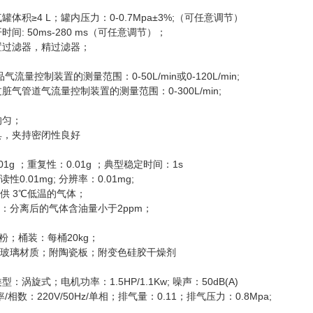
罐体积≥4 L；罐内压力：0-0.7Mpa±3%;（可任意调节）
时间: 50ms-280 ms（可任意调节）；
置过滤器，精过滤器；
流量控制装置的测量范围：0-50L/min或0-120L/min;
脏气管道气流量控制装置的测量范围：0-300L/min;
均匀；
具，夹持密闭性良好
01g ；重复性：0.01g ；典型稳定时间：1s
0.01mg; 分辨率：0.01mg;
供 3℃低温的气体；
：分离后的气体含油量小于2ppm；
测试粉；桶装：每桶20kg；
玻璃材质；附陶瓷板；附变色硅胶干燥剂
：涡旋式；电机功率：1.5HP/1.1Kw; 噪声：50dB(A)
/相数：220V/50Hz/单相；排气量：0.11；排气压力：0.8Mpa;