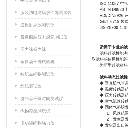
手套隔热测试仪
ISO 11057 
ASTM D683
服装防电磁辐射性能测试仪
VDI/DIN392
GB/T 6719 
逆反射系数测试仪
JIS Z8909-
紧身服装压力感觉测试仪
适用于专业的滤
压力袜弹力袜
滤料过滤性能测试
取滤料的使用性能评
全自动干洗试验机
为新型过滤材料的
纺织品织物测试仪
滤料动态过滤性
◆ 垂直脏气管道尺
纱线测试仪
◆ 温度传感器范
◆ 压力传感器范围
纺织品干燥时间测试仪
◆ 空气流速传感器
◆ 固体气溶胶
织物凉感测试仪
1）风速范围
2）发生器发尘
多功能织物强力仪
◆ 发尘器出口浓