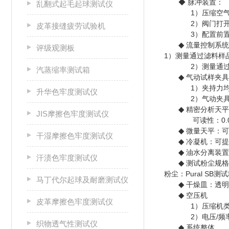
◆ 脉冲装置：
乱翻式起毛起球测试仪
1）压缩空气
2）阀门打开
皮革接缝疲劳试验机
3）配置前
◆
流量控制系统
评级观测板
1）测量通过滤料样品气
2）测量通过
汽蒸缩率测试箱
◆
气动试样夹具
1）夹持力
升华色牢度测试仪
2）气动夹
◆
精密分析天平
JIS摩擦色牢度测试仪
可读性：0.
◆
微量天平：可读性
干湿摩擦色牢度测试仪
◆
冷凝机：可提
◆
油水分离装置
汗渍色牢度测试仪
◆
测试粉尘规格
粉尘：Pural SB
马丁代尔起球及耐磨测试仪
◆
干燥皿：透明
◆
空压机
皮革摩擦色牢度测试仪
1）压缩机类型
2）电压/频率
织物透气性测试仪
◆
系统整体