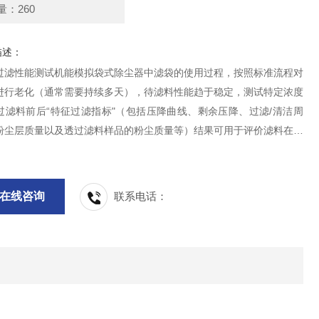
量：260
描述：
过滤性能测试机能模拟袋式除尘器中滤袋的使用过程，按照标准流程对
进行老化（通常需要持续多天），待滤料性能趋于稳定，测试特定浓度
过滤料前后“特征过滤指标"（包括压降曲线、剩余压降、过滤/清洁周
粉尘层质量以及透过滤料样品的粉尘质量等）结果可用于评价滤料在实
程中的过滤效能 。
在线咨询
联系电话：