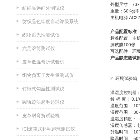
外型尺寸：73×6
纺织品远红外测试仪
重量：60Kg
主机电源:AC220
纺织品色牢度自动评级系统
产品配置
织物遮光性测试仪
标准配置：主机
测试膜100张
六足滚筒测试仪
可选配件：环
产品静态测
皮革低温弯折试验机
织物负离子发生量测试仪
2. 环境试验箱
钉锤式勾丝性测试仪
温湿度控制器
解 析 度： 0.1℃
圆轨迹法起毛起球仪
温度范围： 10
湿度范围： 30～
皮革耐弯折试验机
温湿度精度： ±0
湿度传感器：
ICI滚箱式起毛起球测试仪
升温时间： 10℃
降温时间： 50