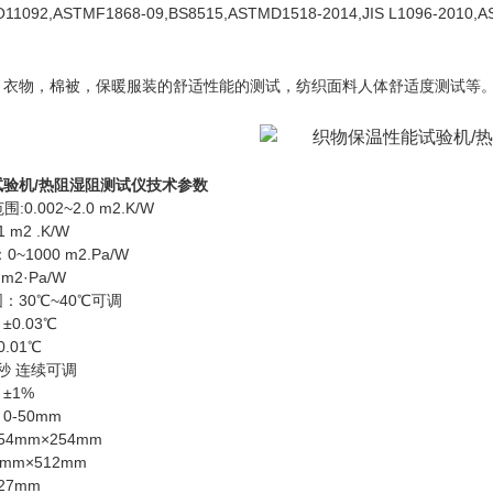
O11092,ASTMF1868-09,BS8515,ASTMD1518-2014,JIS L1096-2010,A
，衣物，棉被，保暖服装的舒适性能的测试，纺织面料人体舒适度测试等
验机/热阻湿阻测试仪
技术参数
0.002~2.0 m2.K/W
 m2 .K/W
0~1000 m2.Pa/W
m2·Pa/W
：30℃~40℃可调
0.03℃
.01℃
/秒 连续可调
1%
-50mm
4mm×254mm
mm×512mm
27mm