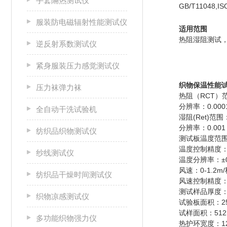
手套隔热测试仪
GB/T11048,IS
服装防电磁辐射性能测试仪
适用范围
热阻湿阻测试
逆反射系数测试仪
紧身服装压力感觉测试仪
织物保温性能试
压力袜弹力袜
热阻（RCT）范围:
分辨率：0.0001
全自动干洗试验机
湿阻(Ret)范围：
分辨率：0.001 
纺织品织物测试仪
测试板温度范围
温度控制精度：±
纱线测试仪
温度分辨率：±0
风速：0-1.2m
纺织品干燥时间测试仪
风速控制精度：±
测试样品厚度：0
织物凉感测试仪
试验板面积：25
试样面积：512
多功能织物强力仪
热护环宽度：1