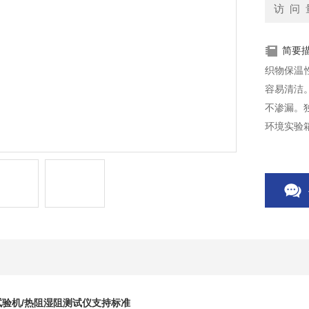
访 问 
简要
织物保温
容易清洁
不渗漏。
环境实验
以外接风
验机/热阻湿阻测试仪
支持标准