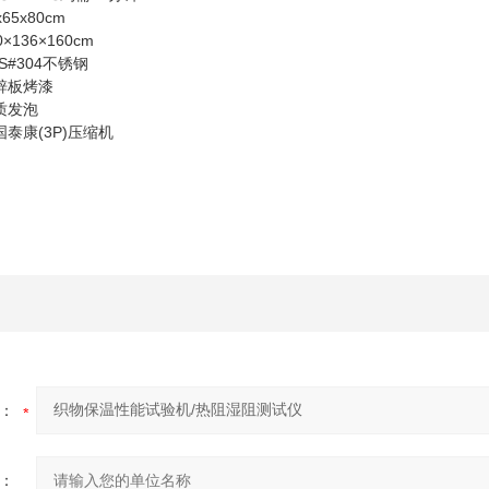
65x80cm
×136×160cm
S#304不锈钢
锌板烤漆
质发泡
泰康(3P)压缩机
：
：