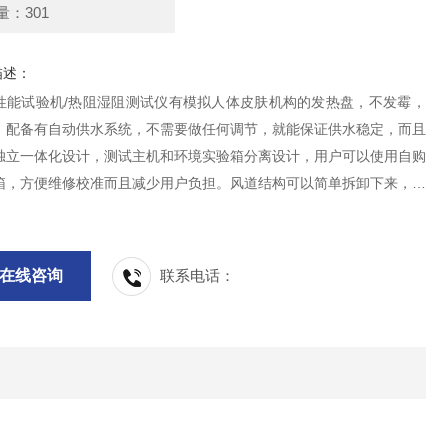
量：301
描述：
性能试验机/热阻湿阻测试仪有模拟人体皮肤机构的发热盘，不发霉，
。配备有自动供水系统，不需要做任何调节，就能保证供水稳定，而且
独立一体化设计，测试主机和环境实验箱分离设计，用户可以使用自购
箱，方便维修校准而且减少用户负担。风道结构可以简单拆卸下来，可
罩，满足无风速的静态测试标准。
在线咨询
联系电话：