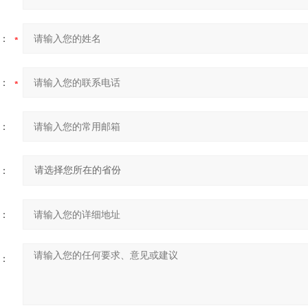
：
：
：
：
：
：