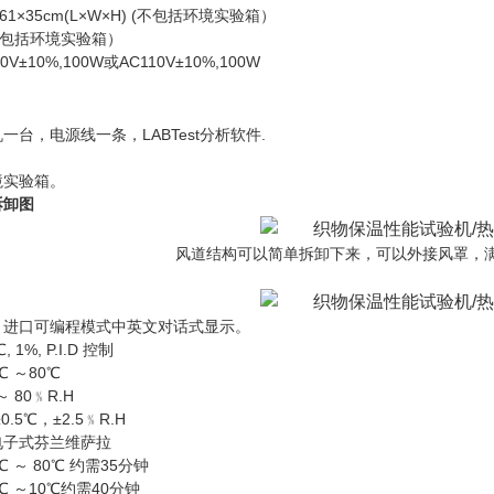
1×35cm(L×W×H) (不包括环境实验箱）
(不包括环境实验箱）
V±10%,100W或AC110V±10%,100W
标准
一台，电源线一条，LABTest分析软件.
境实验箱。
试拆卸图
风道结构可以简单拆卸下来，可以外接风罩，
：进口可编程模式中英文对话式显示。
, 1%, P.I.D 控制
℃ ～80℃
 80﹪R.H
.5℃，±2.5﹪R.H
电子式芬兰维萨拉
 ～ 80℃ 约需35分钟
℃ ～10℃约需40分钟