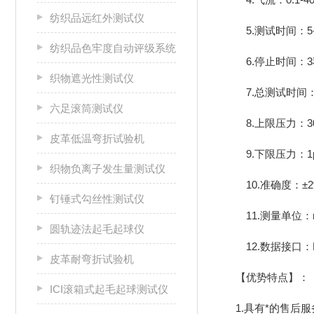
纺织品远红外测试仪
5.测试时间：5-
纺织品色牢度自动评级系统
6.停止时间：3
织物遮光性测试仪
7.总测试时间：1
六足滚筒测试仪
8.上限压力：30
皮革低温弯折试验机
9.下限压力：1
织物负离子发生量测试仪
10.准确度：±2
钉锤式勾丝性测试仪
11.测量单位：mm/s，
圆轨迹法起毛起球仪
12.数据接口：R
皮革耐弯折试验机
【优势特点】：
ICI滚箱式起毛起球测试仪
1.具有*的售后服