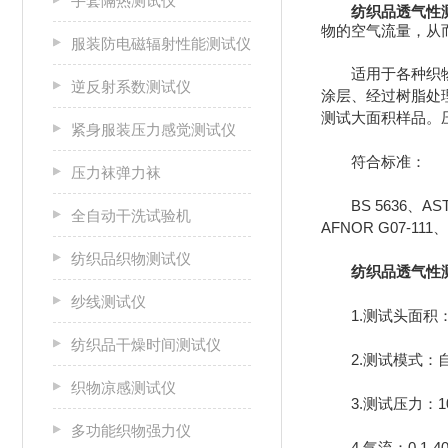
手套隔热测试仪
纺织品透气性
物的空气流量，从
服装防电磁辐射性能测试仪
适用于各种织物，
逆反射系数测试仪
涂层、经过树脂处
测试大面积样品。
紧身服装压力感觉测试仪
符合标准：
压力袜弹力袜
BS 5636、ASTM 
全自动干洗试验机
AFNOR G07-111、
纺织品织物测试仪
纺织品透气性
纱线测试仪
1.测试头面积：5cm
纺织品干燥时间测试仪
2.测试模式：
织物凉感测试仪
3.测试压力：10-
多功能织物强力仪
4.气流：0.1-40，