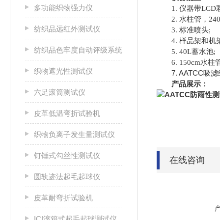
多功能织物强力仪
1. 仪器带LCD
2. 水柱管，240
纺织品远红外测试仪
3. 标准喷头;
4. 样品架和机架
纺织品色牢度自动评级系统
5. 40L蓄水池;
6. 150cm水柱管
织物遮光性测试仪
7. AATCC吸滤纸5
产品展示：
六足滚筒测试仪
皮革低温弯折试验机
织物负离子发生量测试仪
钉锤式勾丝性测试仪
在线咨询
圆轨迹法起毛起球仪
皮革耐弯折试验机
ICI滚箱式起毛起球测试仪