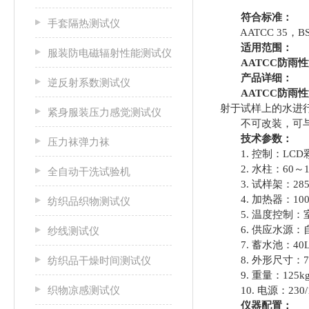
符合标准：
手套隔热测试仪
AATCC 35，BS EN
适用范围：
服装防电磁辐射性能测试仪
AATCC防雨
产品详细：
逆反射系数测试仪
AATCC防雨
射于试样上的水进
紧身服装压力感觉测试仪
不可改装，可与新
技术参数：
压力袜弹力袜
1. 控制：LCD
2. 水柱：60～150c
全自动干洗试验机
3. 试样架：285×
4. 加热器：100
纺织品织物测试仪
5. 温度控制：室温
6. 供应水源：
纱线测试仪
7. 蓄水池：40L
纺织品干燥时间测试仪
8. 外形尺寸：700×
9. 重量：125kg(2
织物凉感测试仪
10. 电源：230/1
仪器配置：