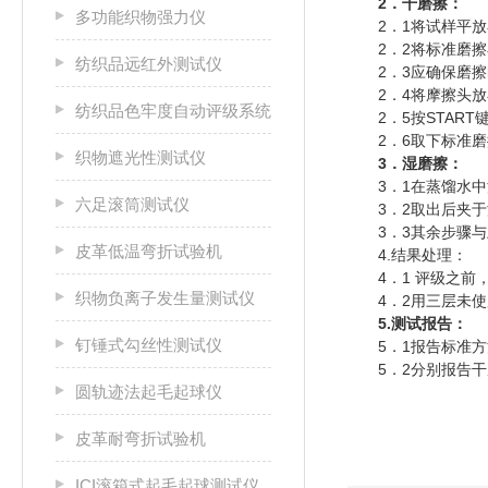
2．干磨擦：
多功能织物强力仪
2．1将试样平放在
2．2将标准磨擦
纺织品远红外测试仪
2．3应确保磨擦
2．4将摩擦头放在
纺织品色牢度自动评级系统
2．5按START
2．6取下标准磨
织物遮光性测试仪
3．湿磨擦：
3．1在蒸馏水中
六足滚筒测试仪
3．2取出后夹于
3．3其余步骤与
皮革低温弯折试验机
4.结果处理：
4．1 评级之前，
织物负离子发生量测试仪
4．2用三层未使用
5.测试报告：
钉锤式勾丝性测试仪
5．1报告标准方
5．2分别报告干
圆轨迹法起毛起球仪
皮革耐弯折试验机
ICI滚箱式起毛起球测试仪