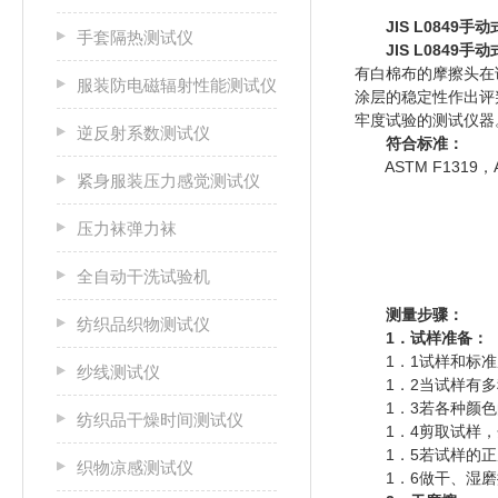
JIS L0849手
手套隔热测试仪
JIS L084
有白棉布的摩擦头在
服装防电磁辐射性能测试仪
涂层的稳定性作出评
牢度试验的测试仪器
逆反射系数测试仪
符合标准：
ASTM F1319，AAT
紧身服装压力感觉测试仪
压力袜弹力袜
全自动干洗试验机
测量步骤：
纺织品织物测试仪
1．试样准备：
1．1试样和标准
纱线测试仪
1．2当试样有多
1．3若各种颜色
纺织品干燥时间测试仪
1．4剪取试样，
1．5若试样的正
织物凉感测试仪
1．6做干、湿磨