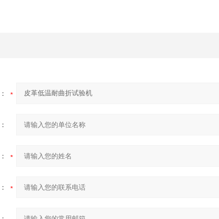
：
：
：
：
：