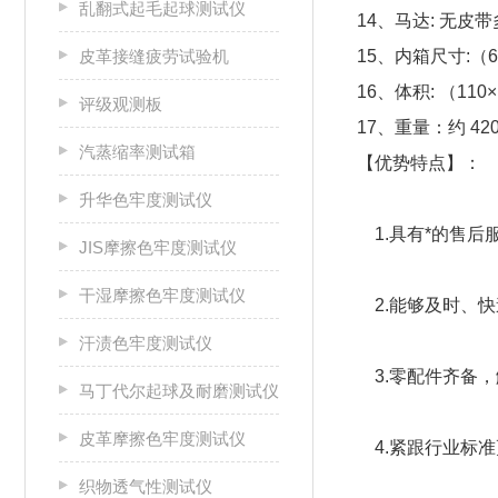
乱翻式起毛起球测试仪
14、马达: 无皮
皮革接缝疲劳试验机
15、内箱尺寸:（60
16、体积: （110×
评级观测板
17、重量：约 420
汽蒸缩率测试箱
【优势特点】：
升华色牢度测试仪
1.具有*的售后
JIS摩擦色牢度测试仪
干湿摩擦色牢度测试仪
2.能够及时、
汗渍色牢度测试仪
3.零配件齐备，
马丁代尔起球及耐磨测试仪
皮革摩擦色牢度测试仪
4.紧跟行业标
织物透气性测试仪