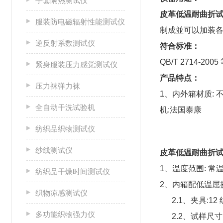
手套隔热测试仪
皮革低温耐曲折
服装防电磁辐射性能测试仪
制成並可以加装
逆反射系数测试仪
符合标准：
QB/T 2714-20
紧身服装压力感觉测试仪
产品特点：
压力袜弹力袜
1、内外箱材质: 
全自动干洗试验机
机:法国泰康
纺织品织物测试仪
纱线测试仪
皮革低温耐曲折
1、温度范围: 常温
纺织品干燥时间测试仪
2、内箱配低温屈
织物凉感测试仪
2.1、夹具:12 
多功能织物强力仪
2.2、试样尺寸：