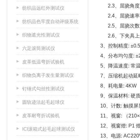
2.3、屈挠角度：（
纺织品远红外测试仪
2.4、屈挠速率：（
纺织品色牢度自动评级系统
2.5、屈挠次数范
织物遮光性测试仪
2.6、下夹具上边
3、控制精度: ±0.5
六足滚筒测试仪
4、分布均匀度: ±2
皮革低温弯折试验机
5、降温速度: 常温至
织物负离子发生量测试仪
7、压缩机起动延时:
8、耗电量: 4KW
钉锤式勾丝性测试仪
9、保温材料: 硬
圆轨迹法起毛起球仪
10、计数: 触摸屏显
皮革耐弯折试验机
11、视窗: （210
12、视窗燈: P1 燈
ICI滚箱式起毛起球测试仪
13、电源: AC220