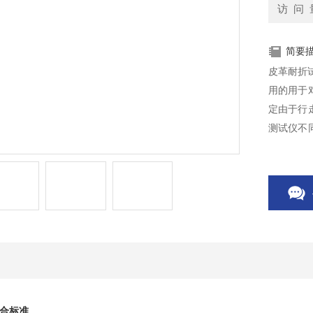
访 问 
简要
皮革耐折
用的用于
定由于行
测试仪不
处理⸺特
合标准