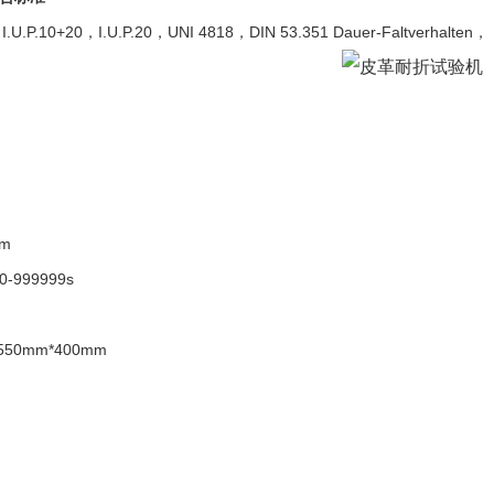
.U.P.10+20，I.U.P.20，UNI 4818，DIN 53.351 Dauer-Faltverhalten， UNE/
pm
999999s
50mm*400mm