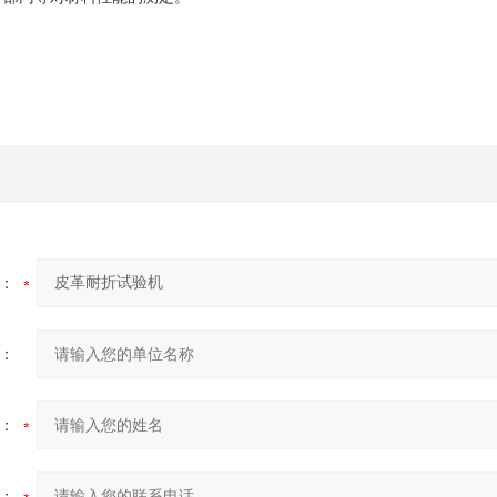
：
：
：
：