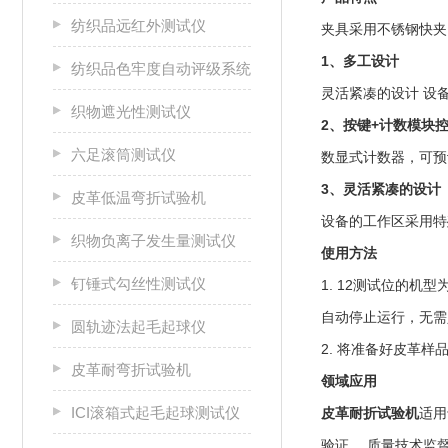
纺织品远红外测试仪
夹具采用不锈钢快夹
1、多工设计
纺织品色牢度自动评级系统
灵活紧凑的设计 设
织物遮光性测试仪
2、按键+计数模块
六足滚筒测试仪
数显式计数器，可预
3、灵活紧凑的设计
皮革低温弯折试验机
设备的工作区采用特
织物负离子发生量测试仪
使用方法
钉锤式勾丝性测试仪
1. 12测试位的
自动停止运行，无需
圆轨迹法起毛起球仪
2. 将准备好皮革
皮革耐弯折试验机
领域应用
ICI滚箱式起毛起球测试仪
皮革耐折试验机
适用
验证， 质量技术监