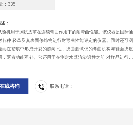
量：335
描述：
试验机用于测试皮革在连续弯曲作用下的耐弯曲性能。该仪器是国际通
对各种 轻革及其表面修饰物进行耐弯曲性能评定的仪器。同时还可测
走而在褶痕中形成开裂的趋向 性，挠曲测试仪的弯曲机构与鞋面挠度
同，两者功能互补。它还用于在测定水蒸汽渗透性之前 对样品进行预
别用于测定防护鞋类的鞋面材料。
在线咨询
联系电话：