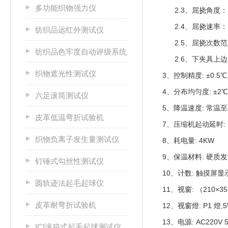
多功能织物强力仪
2.3、屈挠角度：（2
2.4、屈挠速率：（1
纺织品远红外测试仪
2.5、屈挠次数范围：
纺织品色牢度自动评级系统
2.6、下夹具上边与
织物遮光性测试仪
3、控制精度: ±0.5℃,
4、分布均匀度: ±2℃
六足滚筒测试仪
5、降温速度: 常温至-
皮革低温弯折试验机
7、压缩机起动延时: 5
织物负离子发生量测试仪
8、耗电量: 4KW
9、保温材料: 硬质
钉锤式勾丝性测试仪
10、计数: 触摸屏显示,
圆轨迹法起毛起球仪
11、视窗: （210×
皮革耐弯折试验机
12、视窗燈: P1 燈,
13、电源: AC220V 
ICI滚箱式起毛起球测试仪