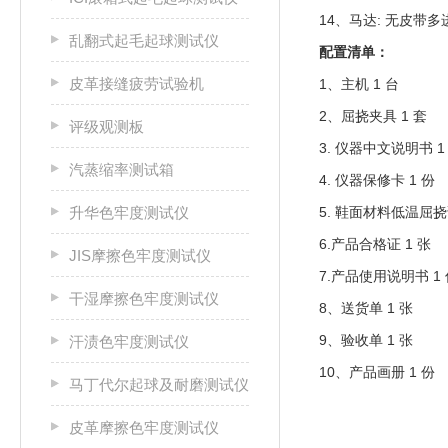
14、马达: 无皮带
乱翻式起毛起球测试仪
配置清单：
皮革接缝疲劳试验机
1、主机 1 台
2、屈挠夹具 1 套
评级观测板
3. 仪器中文说明书 1
汽蒸缩率测试箱
4. 仪器保修卡 1 份
升华色牢度测试仪
5. 鞋面材料低温屈挠试
6.产品合格证 1 张
JIS摩擦色牢度测试仪
7.产品使用说明书 1
干湿摩擦色牢度测试仪
8、送货单 1 张
9、验收单 1 张
汗渍色牢度测试仪
10、产品画册 1 份
马丁代尔起球及耐磨测试仪
皮革摩擦色牢度测试仪