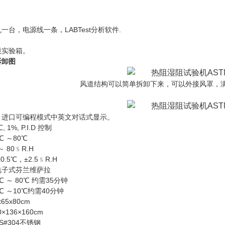
标准
一台，电源线一条，LABTest分析软件.
境实验箱。
试拆卸图
风道结构可以简单拆卸下来，可以外接风罩，
：进口可编程模式中英文对话式显示。
, 1%, P.I.D 控制
℃ ～80℃
 80﹪R.H
.5℃，±2.5﹪R.H
电子式芬兰维萨拉
 ～ 80℃ 约需35分钟
℃ ～10℃约需40分钟
65x80cm
×136×160cm
S#304不锈钢