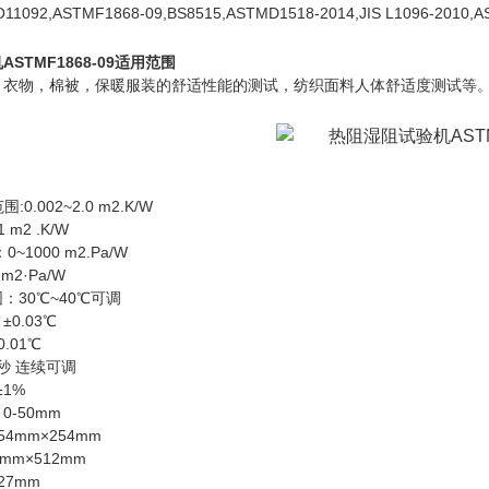
O11092,ASTMF1868-09,BS8515,ASTMD1518-2014,JIS L1096-2010,A
TMF1868-09
适用范围
，衣物，棉被，保暖服装的舒适性能的测试，纺织面料人体舒适度测试等
0.002~2.0 m2.K/W
 m2 .K/W
0~1000 m2.Pa/W
m2·Pa/W
：30℃~40℃可调
0.03℃
.01℃
/秒 连续可调
1%
-50mm
4mm×254mm
mm×512mm
27mm