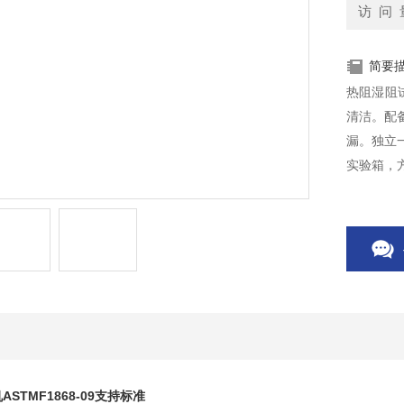
访 问 
简要
热阻湿阻试
清洁。配
漏。独立
实验箱，
接风罩，
TMF1868-09
支持标准