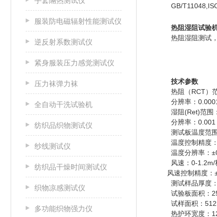
手套隔热测试仪
GB/T11048,IS
服装防电磁辐射性能测试仪
热阻湿阻试验机AS
热阻湿阻测试
逆反射系数测试仪
紧身服装压力感觉测试仪
技术参数
压力袜弹力袜
热阻（RCT）范围:
分辨率：0.0001
全自动干洗试验机
湿阻(Ret)范围：
分辨率：0.001 
纺织品织物测试仪
测试板温度范围
温度控制精度：±
纱线测试仪
温度分辨率：±0
风速：0-1.2m
纺织品干燥时间测试仪
风速控制精度：±
测试样品厚度：0
织物凉感测试仪
试验板面积：25
试样面积：512
多功能织物强力仪
热护环宽度：1