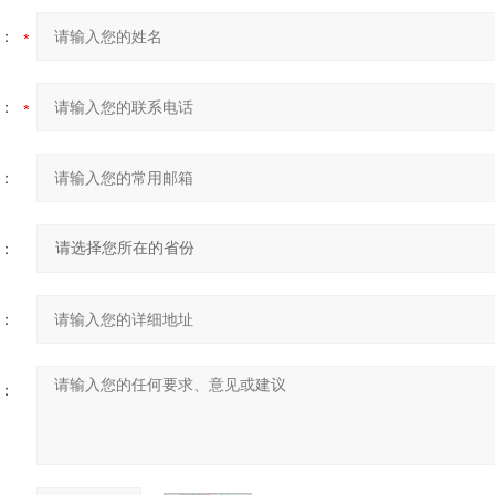
：
：
：
：
：
：