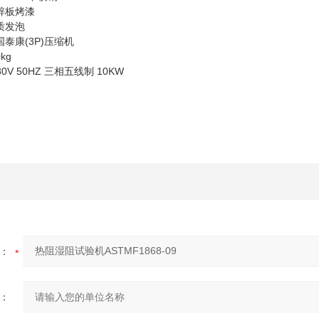
锌板烤漆
质发泡
泰康(3P)压缩机
kg
80V 50HZ 三相五线制 10KW
：
：