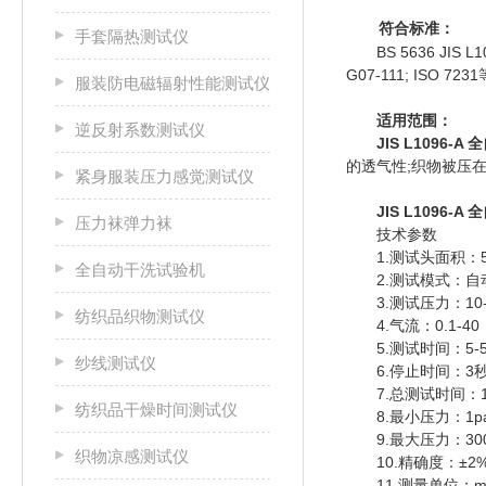
符合标准：
手套隔热测试仪
BS 5636 JIS L109
G07-111; ISO 7231
服装防电磁辐射性能测试仪
适用范围：
逆反射系数测试仪
JIS L1096
的透气性;织物被压
紧身服装压力感觉测试仪
JIS L1096-
压力袜弹力袜
技术参数
1.测试头面积：5cm2
全自动干洗试验机
2.测试模式：自动
3.测试压力：10-3
纺织品织物测试仪
4.气流：0.1-40，0
5.测试时间：5-5
纱线测试仪
6.停止时间：3秒
7.总测试时间：10
纺织品干燥时间测试仪
8.最小压力：1pa
9.最大压力：3000
织物凉感测试仪
10.精确度：±2%
11.测量单位：mm/s，c