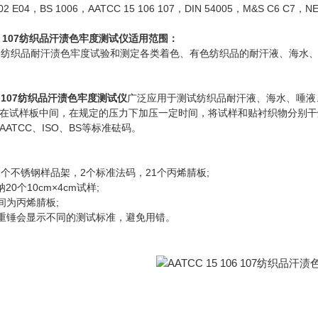
E02 E04，BS 1006，AATCC 15 106 107，DIN 54005，M&S C6 C7，NEX
 106 107纺织品汗渍色牢度测试仪适用范围：
、纺织品耐汗渍色牢度试验和测定各类着色、有色纺织品的耐汗液、海水
106 107纺织品汗渍色牢度测试仪
广泛应用于测试纺织品耐汗液、海水、唾液
在试样板中间，在规定的压力下加压一定时间，将试样和贴衬织物分别干
ATCC、ISO、BS等标准砝码。
不锈钢样品架，2个标准法码，21个丙烯腈板;
个10cm×4cm试样;
为丙烯腈板;
锤会显示不同的测试标准，避免用错。