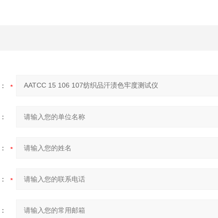
：
：
：
：
：