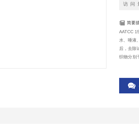
访 问 
简要
AATCC
水、唾液
后，去除
织物分别
烯腈分隔板