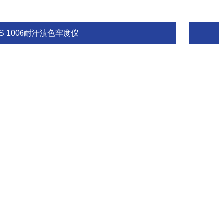
S 1006耐汗渍色牢度仪