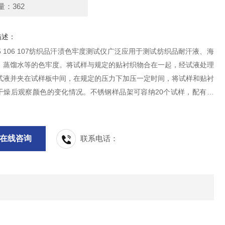
量：362
描述：
 15 106 107纺织品汗渍色牢度测试仪广泛应用于测试纺织品耐汗液、海
、蒸馏水等的色牢度。将试样与规定的贴衬织物合在一起，经试液处理
试液并夹在试样板中间，在规定的压力下加压一定时间，将试样和贴衬
干燥后观察颜色的变化情况。不锈钢样品架可容纳20个试样，配有丙
，同时提供AATCC、ISO、BS等标准砝码。
在线咨询
联系电话：