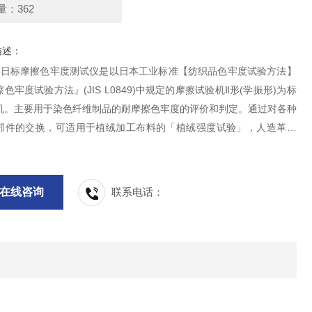
量：362
描述：
8136日标摩擦色牢度测试仪是以日本工业标准【纺织品色牢度试验方法】
色牢度试验方法』(JIS L0849)中规定的摩擦试验机Ⅱ形(学振形)为标
机。主要用于染色纤维制品的耐摩擦色牢度的评价和判定。通过对各种
部件的交换，可适用于植绒加工布料的「植绒强度试验」，人造革的
色试验」，纸板、印刷油墨、涂料等的「耐摩擦、摩耗试验」等。可适
素材的耐摩擦试验机。
在线咨询
联系电话：