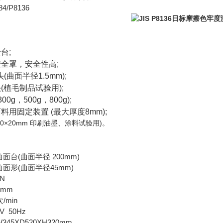
4/P8136
台;
全罩，安全性高;
(曲面半径1.5mm);
(植毛制品试验用);
0g，500g，800g);
用固定装置 (最大厚度8mm);
0×20mm 印刷油墨、涂料试验用)。
台(曲面半径 200mm)
面形(曲面半径45mm)
N
0mm
/min
V 50Hz
45XD520XH320mm