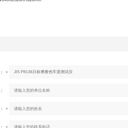
：
：
：
：