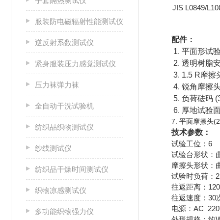
手套隔热测试仪
JIS L0849/L108
服装防电磁辐射性能测试仪
配件：
逆反射系数测试仪
1. 平面形试验
2. 透明树脂安
紧身服装压力感觉测试仪
3. 1.5 R摩擦头
压力袜弹力袜
4. 锐角摩擦头
5. 负荷砝码 (30
全自动干洗试验机
6. 厚地试验面料
7. 平面摩擦头(2
纺织品织物测试仪
技术参数：
试验工位：6
纱线测试仪
试验台形状：曲面
摩擦头形状：曲
纺织品干燥时间测试仪
试验时负荷：2
往返距离：12
织物凉感测试仪
往返速度：30次
电源：AC 220
多功能织物强力仪
外形规格：约W3