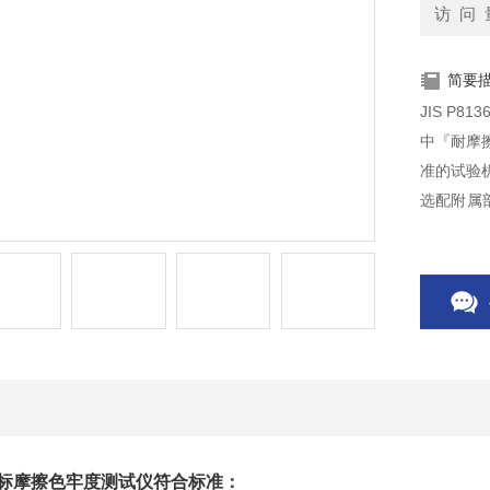
访 问 
简要
JIS P
中『耐摩擦
准的试验
选配附属
「摩擦脱
用于多种
36日标摩擦色牢度测试仪
符合标准：