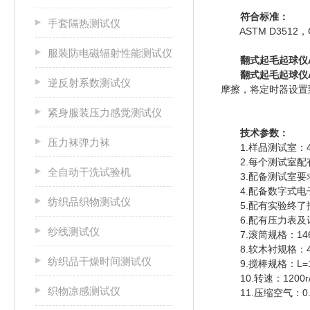
符合标准：
手套隔热测试仪
ASTM D3512，GB/T
服装防电磁辐射性能测试仪
翻式起毛起球仪AS
翻式起毛起球仪AS
逆反射系数测试仪
摩擦，将定时器设置
紧身服装压力感觉测试仪
技术参数：
压力袜弹力袜
1.样品测试室：4
2.每个测试室配有
全自动干洗试验机
3.配备测试室要求
4.配备数字式电子
纺织品织物测试仪
5.配有实验终了报
6.配有压力表及
纱线测试仪
7.滚筒规格：146
8.软木衬规格：452×
纺织品干燥时间测试仪
9.搅棒规格：L=1
10.转速：1200r/
织物凉感测试仪
11.压缩空气：0.01