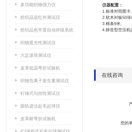
多功能织物强力仪
仪器配置：
1.标准对照图卡;
纺织品远红外测试仪
2.软木衬板50张/
3.棉条9米;
纺织品色牢度自动评级系统
4.静音型空压机(选
织物遮光性测试仪
六足滚筒测试仪
皮革低温弯折试验机
在线咨询
织物负离子发生量测试仪
钉锤式勾丝性测试仪
圆轨迹法起毛起球仪
皮革耐弯折试验机
您的
ICI滚箱式起毛起球测试仪