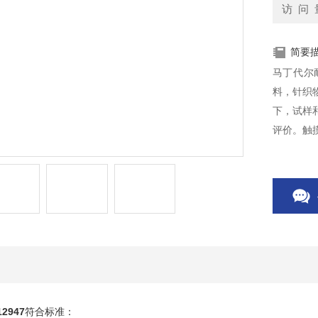
访 问 
简要
马丁代尔
料，针织
下，试样
评价。触
每个测试
2947
符合标准：