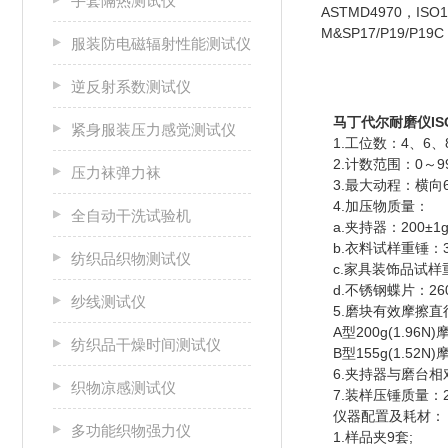
手套隔热测试仪
ASTMD4970，ISO12
M&SP17/P19/P19C
服装防电磁辐射性能测试仪
逆反射系数测试仪
马丁代尔耐磨仪ISO
紧身服装压力感觉测试仪
1.工位数：4、6、8
2.计数范围：0～99
压力袜弹力袜
3.最大动程：横向60.
4.加压物质量：
全自动干洗试验机
a.夹持器：200±1
b.衣料试样重锤：39
纺织品织物测试仪
c.家具装饰品试样重
d.不锈钢蝶片：260
纱线测试仪
5.磨块有效摩擦直
A型200g(1.96N)摩
纺织品干燥时间测试仪
B型155g(1.52N)摩
6.夹持器与磨台相对运
织物凉感测试仪
7.装样压锤质量：23
仪器配置及耗材：
多功能织物强力仪
1.样品夹9套;