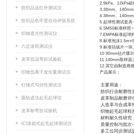
2.9kPa、12kPa
纺织品远红外测试仪
3.38mm、140m
4.38mm、140m
纺织品色牢度自动评级系统
5.起球性测试套具
6.SM50标准样照一
织物遮光性测试仪
7.EMPA标准起球样
8.标准泡沫1.5m×0.
六足滚筒测试仪
9.标准毡绒片一块;
10.90mm毡片碟20
皮革低温弯折试验机
11.140mm取样器
12.其它由制造商
织物负离子发生量测试仪
产品展示：
钉锤式勾丝性测试仪
主要用途：
纺织行业耐磨性测
圆轨迹法起毛起球仪
皮革制品耐磨评估
人造革与合成革性
皮革耐弯折试验机
织物起毛起球程度
材料耐久性研究：
ICI滚箱式起毛起球测试仪
质量控制与批次一
多工位同步测试提