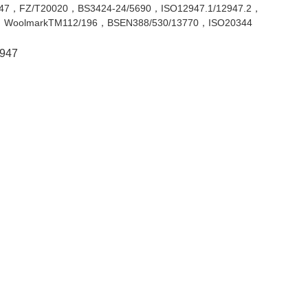
47，FZ/T20020，BS3424-24/5690，ISO12947.1/12947.2，
，WoolmarkTM112/196，BSEN388/530/13770，ISO20344