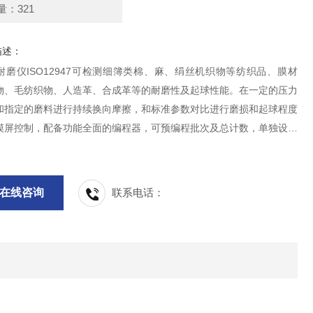
量：321
描述：
耐磨仪ISO12947可检测细簿类棉、麻、绢丝机织物等纺织品、膜材
物、毛纺织物、人造革、合成革等的耐磨性及起球性能。在一定的压力
和指定的磨料进行持续换向摩擦，和标准参数对比进行磨损和起球程度
摸屏控制，配备功能全面的编程器，可预编程批次及总计数，单独设置
头的计数;可选择包括标准速度在内的4个速度。
在线咨询
联系电话：