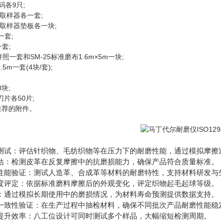
砝码各9只;
m取样器各一套;
m取样器垫板各一块;
一套;
套;
照一套和SM-25标准磨布1.6m×5m一块;
5m一套(4块/套);
块;
刀片各50片;
推荐的附件。
试：评估针织物、毛纺织物等在压力下的耐磨性能，通过模拟摩擦
：检测皮革在反复摩擦中的抗磨损能力，确保产品符合质量标准。
能验证：测试人造革、合成革等材料的耐磨特性，支持材料研发与
评定：依据标准磨料摩擦后的外观变化，评定织物起毛起球等级。
通过模拟长期使用中的磨损情况，为材料寿命预测提供数据支持。
致性验证：在生产过程中抽检材料，确保不同批次产品耐磨性能稳
升效率：八工位设计可同时测试多个样品，大幅缩短检测周期。